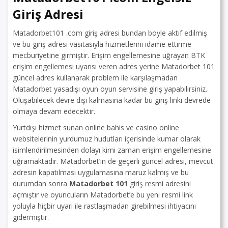
Giriş Adresi
Matadorbet101 .com giriş adresi bundan böyle aktif edilmiş
ve bu giriş adresi vasıtasıyla hizmetlerini idame ettirme
mecburiyetine girmiştir. Erişim engellemesine uğrayan BTK
erişim engellemesi uyarısı veren adres yerine Matadorbet 101
güncel adres kullanarak problem ile karşılaşmadan
Matadorbet yasadışı oyun oyun servisine giriş yapabilirsiniz.
Oluşabilecek devre dışı kalmasına kadar bu giriş linki devrede
olmaya devam edecektir.
Yurtdışı hizmet sunan online bahis ve casino online
websitelerinin yurdumuz hudutları içerisinde kumar olarak
isimlendirilmesinden dolayı kimi zaman erişim engellemesine
uğramaktadır. Matadorbet’in de geçerli güncel adresi, mevcut
adresin kapatılması uygulamasına maruz kalmış ve bu
durumdan sonra
Matadorbet 101
giriş resmi adresini
açmıştır ve oyuncuların Matadorbet’e bu yeni resmi link
yoluyla hiçbir uyarı ile rastlaşmadan girebilmesi ihtiyacını
gidermiştir.