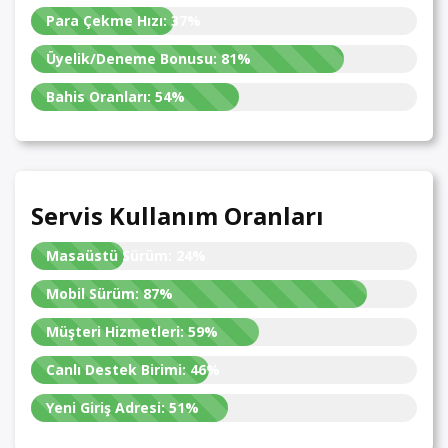
Para Çekme Hızı:
37%
Üyelik/Deneme Bonusu:
81%
Bahis Oranları:
54%
Servis Kullanım Oranları
Masaüstü Sürüm:
24%
Mobil Sürüm:
87%
Müşteri Hizmetleri:
59%
Canlı Destek Birimi:
46%
Yeni Giriş Adresi:
51%