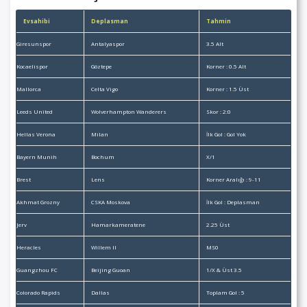
Evsahibi
Deplasman
Tahmin
Giresunspor
Antalyaspor
3.5 Alt
Kocaelispor
Göztepe
Korner : 0.5 Alt
Mallorca
Celta Vigo
Korner : 1.5 Üst
Leeds United
Wolverhampton Wanderers
Skor : 2:0
Hellas Verona
Milan
İlk Gol : Gol Yok
Bayern Munih
Bochum
X/1
Brest
Lens
Korner Aralığı : 9-11
Akhmat Grozny
CSKA Moskova
İlk Gol : Deplasman
Jerv
Hamarkameratene
2.25 Üst
Heracles
Willem II
MS0
Guangzhou FC
Beijing Guoan
1/X & Üst 3.5
Colorado Rapids
Dallas
Toplam Gol : 5