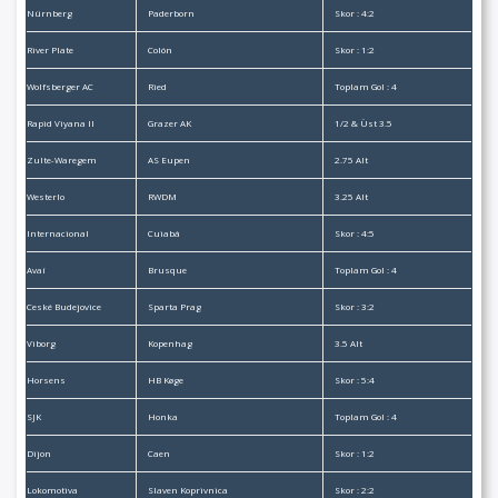
Nürnberg
Paderborn
Skor : 4:2
River Plate
Colón
Skor : 1:2
Wolfsberger AC
Ried
Toplam Gol : 4
Rapid Viyana II
Grazer AK
1/2 & Üst 3.5
Zulte-Waregem
AS Eupen
2.75 Alt
Westerlo
RWDM
3.25 Alt
Internacional
Cuiabá
Skor : 4:5
Avaí
Brusque
Toplam Gol : 4
Ceské Budejovice
Sparta Prag
Skor : 3:2
Viborg
Kopenhag
3.5 Alt
Horsens
HB Køge
Skor : 5:4
SJK
Honka
Toplam Gol : 4
Dijon
Caen
Skor : 1:2
Lokomotiva
Slaven Koprivnica
Skor : 2:2