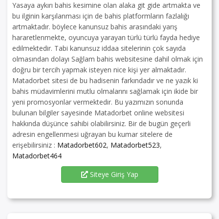
Yasaya aykırı bahis kesimine olan alaka git gide artmakta ve
bu ilginin karşılanması için de bahis platformların fazlalığı
artmaktadır. böylece kanunsuz bahis arasındaki yarış
hararetlenmekte, oyuncuya yarayan türlü türlü fayda hediye
edilmektedir. Tabi kanunsuz iddaa sitelerinin çok sayıda
olmasından dolayı Sağlam bahis websitesine dahil olmak için
doğru bir tercih yapmak isteyen nice kişi yer almaktadır.
Matadorbet sitesi de bu hadisenin farkındadır ve ne yazık ki
bahis müdavimlerini mutlu olmalarını sağlamak için ikide bir
yeni promosyonlar vermektedir. Bu yazımızın sonunda
bulunan bilgiler sayesinde Matadorbet online websitesi
hakkında düşünce sahibi olabilirsiniz. Bir de bugün geçerli
adresin engellenmesi uğrayan bu kumar sitelere de
erişebilirsiniz :
Matadorbet602
,
Matadorbet523
,
Matadorbet464
Siteye Giriş Yap