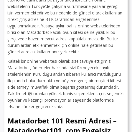
websitelerin Türkiye’de çalışma yürütmesine yasalar gereği
izin vermemektedir ve bu nedenle de güncel olarak kullanılan
direkt giriş adresine BTK tarafından engellenmesi
uygulanmaktadır. Yasaya aykırı bahis online websitelerinden
birisi olan Matadorbet kaçak oyun sitesi de ne yazık ki bu
çerçevede bazen mevcut adresi kapatılabilmektedir. Bu tür
durumlardan etkilenmemek için online hale getirilean bu
güncel adresini kullanmanız yetecektir.
Kaliteli bir online websitesi olarak size tavsiye ettiğimiz
Matadorbet, ödemeler hakkında sizi üzmeyecek sayılı
sitelerdendir. Kurulduğu andan itiberen kullanıcı mutluluğunu
ilk planda bulundurmakta ve böylece geniş bir müşteri kitlesi
elde etmeyi muvaffak olma başarısı göstermiş durumdadır.
Takdim ettiği oranları yüksek bahis seçenekleri , çok seçenekli
oyunlar ve kazançlı promosyonlar sayesinde platformda
efsane süreler geçireceksiniz.
Matadorbet 101 Resmi Adresi –
Matadorbet101 .com Engelsiz