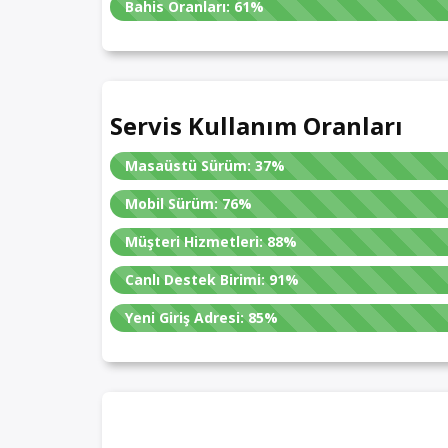
Bahis Oranları:
61%
Servis Kullanım Oranları
Masaüstü Sürüm:
37%
Mobil Sürüm:
76%
Müşteri Hizmetleri:
88%
Canlı Destek Birimi:
91%
Yeni Giriş Adresi:
85%