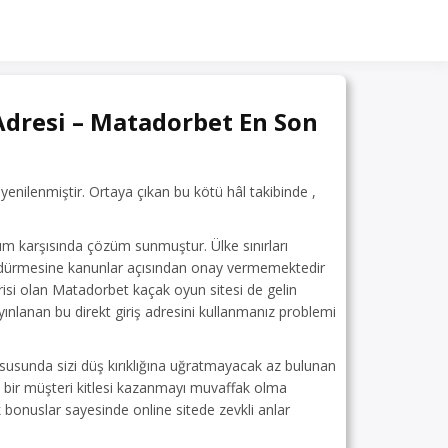
Adresi – Matadorbet En Son
yenilenmiştir. Ortaya çıkan bu kötü hâl takibinde ,
rum karşısında çözüm sunmuştur. Ülke sınırları
 sürdürmesine kanunlar açısından onay vermemektedir
irisi olan Matadorbet kaçak oyun sitesi de gelin
nlanan bu direkt giriş adresini kullanmanız problemi
susunda sizi düş kırıklığına uğratmayacak az bulunan
ş bir müşteri kitlesi kazanmayı muvaffak olma
k bonuslar sayesinde online sitede zevkli anlar