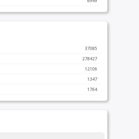
6949
37085
278427
12106
1347
1764