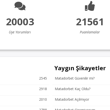
20003
21561
Üye Yorumları
Puanlamalar
Yaygın Şikayetler
2545
Matadorbet Güvenilir mi?
2918
Matadorbet Kaç Oldu?
2010
Matadorbet Açılmıyor
2788
Matadorbet Giremiyorum