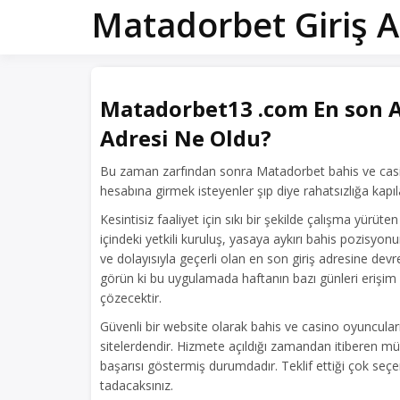
Skip
Matadorbet Giriş A
to
content
Matadorbet13 .com En son Ad
Adresi Ne Oldu?
Bu zaman zarfından sonra Matadorbet bahis ve casino
hesabına girmek isteyenler şıp diye rahatsızlığa kapı
Kesintisiz faaliyet için sıkı bir şekilde çalışma yür
içindeki yetkili kuruluş, yasaya aykırı bahis pozis
ve dolayısıyla geçerli olan en son giriş adresine dev
görün ki bu uygulamada haftanın bazı günleri erişim
çözecektir.
Güvenli bir website olarak bahis ve casino oyuncula
sitelerdendir. Hizmete açıldığı zamandan itiberen mü
başarısı göstermiş durumdadır. Teklif ettiği çok seçe
tadacaksınız.