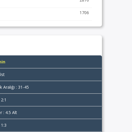
1706
in
Üst
 Aralığı : 31-45
 2:1
 : 4.5 Alt
 1:3