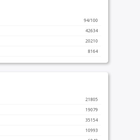
94/100
42634
20210
8164
21805
19079
35154
10993