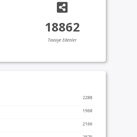
18862
Tavsiye Edenler
2288
1968
2166
2870