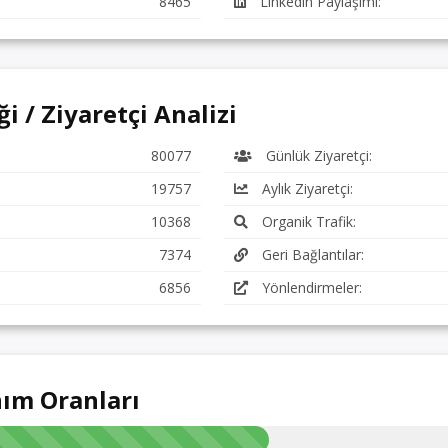
8465
Linkedin Paylaşımı:
ği / Ziyaretçi Analizi
80077
Günlük Ziyaretçi:
19757
Aylık Ziyaretçi:
10368
Organik Trafik:
7374
Geri Bağlantılar:
6856
Yönlendirmeler:
nım Oranları