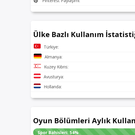
Pinterest Paylaşımı:
Ülke Bazlı Kullanım İstatisti
Türkiye:
Almanya:
Kuzey Kıbrıs:
Avusturya:
Hollanda:
Oyun Bölümleri Aylık Kulla
Spor Bahisleri:
54%