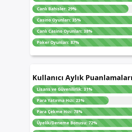
Canlı Bahisler:
29%
Casino Oyunları:
35%
Canlı Casino Oyunları:
38%
Poker Oyunları:
87%
Kullanıcı Aylık Puanlamalar
Lisans ve Güvenilirlik:
31%
Para Yatırma Hızı:
23%
Para Çekme Hızı:
78%
Üyelik/Deneme Bonusu:
72%