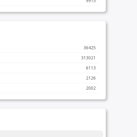
9915
36425
313021
6113
2126
2002