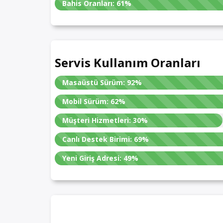
Bahis Oranları:
61%
Servis Kullanım Oranları
Masaüstü Sürüm:
92%
Mobil Sürüm:
62%
Müşteri Hizmetleri:
30%
Canlı Destek Birimi:
69%
Yeni Giriş Adresi:
49%