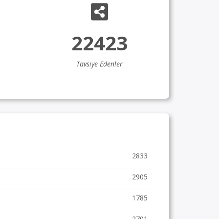
22423
Tavsiye Edenler
2833
2905
1785
2701