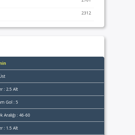
2312
min
Üst
r : 2.5 Alt
m Gol : 5
k Aralığı : 46-60
r : 1.5 Alt