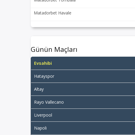
Matadorbet Havale
Günün Maçları
Evsahibi
Hatayspor
Altay
Rayo Vallecano
Liverpool
Napoli