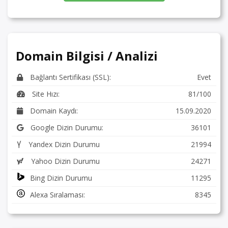
Domain Bilgisi / Analizi
Bağlantı Sertifikası (SSL):
Evet
Site Hızı:
81/100
Domain Kaydı:
15.09.2020
Google Dizin Durumu:
36101
Yandex Dizin Durumu
21994
Yahoo Dizin Durumu
24271
Bing Dizin Durumu
11295
Alexa Sıralaması:
8345