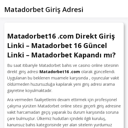
Skip
Matadorbet Giriş Adresi
to
content
Matadorbet16 .com Direkt Giriş
Linki – Matadorbet 16 Güncel
Linki – Matadorbet Kapandı mı?
Bu saat itibariyle Matadorbet bahis ve casino online sitesinin
direkt giriş adresi
Matadorbet16 .com
olarak güncellendi.
Uygulanan bu beklenen muamele karşısında , oyuncular vakit
öldürmeden huzursuzluğa kapılarak yeni giriş adresi arama
gayretine koyulmaktadır.
Ara vermeden faaliyetlerini devam ettirmek için profesyonel
çalışma yürüten Matadorbet online sitesi geçerli giriş adresine
vakit harcamadan geçiş yaparak bu durum karşısında soruna
çare bulmuştur. Ülkemiz hudutları içindeki ilgili kuruluş,
kanunsuz bahis kategorisinde yer alan sitelerin yurdumuz