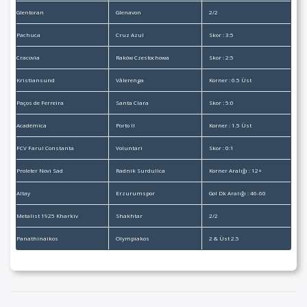
Glentoran
Glenavon
2/2
Pachuca
Cruz Azul
Skor : 3:5
Cracovia
Raków Czestochowa
Skor : 2:5
Kristiansund
Vålerenga
Korner : 0.5 Üst
Paços de Ferreira
Santa Clara
Skor : 5:0
Académica
Porto II
Korner : 1.5 Üst
FCV Farul Constanta
Voluntari
Skor : 0:1
Proleter Novi Sad
Radnik Surdulica
Korner Aralığı : 12+
Altay
Erzurumspor
Gol Dk Aralığı : 46-60
Metalist 1925 Kharkiv
Shakhtar
2/2
Panathinaikos
Olympiakos
2 & Üst 2.5