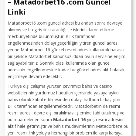
– Matadorbet16 .com Güncel
Linki
Matadorbet16 .com güncel adresi bu andan sonra devreye
alınmış ve bu giriş linki aracılığı ile işlerini idame ettirme
mecburiyetinde bulunmuştur. BTK tarafından
engellenmesinden dolayı geçerliliğini yitiren güncel adres
yerine Matadorbet 16 güncel resmi adres kullanarak hatasız
bir şekilde Matadorbet kanunsuz iddaa oyun servisine erişim
sağlayabilirsiniz. Sonraki olası kullanımda olan güncel
adresinin engellenmesine kadar bu güncel adres aktif olarak
erişilmeye devam edecektir.
Türkiye dışı çalışma yürüten çevirimiçi bahis ve casino
websitelerinin yurdumuz hudutları içerisinde yasaya aykırı
bahis olarak kabul edilmesinden dolayı haftada birkaç gün
BTK tarafından engellenmektedir. Matadorbet’in de resmi
resmi adresi, devre dışı bırakılması işlemine tabi tutulmuş ve
bu muameleden sonra
Matadorbet 16
giriş resmi adresini
aktif hale getirmiştir ve bahis müdavimlerinin Matadorbet’e bu
yeni resmi link yoluyla herhangi bir problem ile karşı karşıya