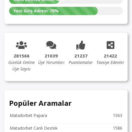
Yeni Giriş Adresi:
78%
281566
21039
21237
21422
Günlük Online
Üye Yorumları
Puanlamalar
Tavsiye Edenler
Üye Sayısı
Popüler Aramalar
Matadorbet Papara
1563
Matadorbet Canlı Destek
1586