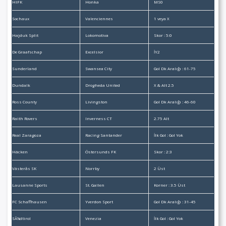
HIFK
Honka
MS0
Sochaux
Valenciennes
1 veya X
Hajduk Split
Lokomotiva
Skor : 5:0
De Graafschap
Excelsior
İY2
Sunderland
Swansea City
Gol Dk Aralığı : 61-75
Dundalk
Drogheda United
X & Alt 2.5
Ross County
Livingston
Gol Dk Aralığı : 46-60
Raith Rovers
Inverness CT
2.75 Alt
Real Zaragoza
Racing Santander
İlk Gol : Gol Yok
Häcken
Östersunds FK
Skor : 2:3
Västerås SK
Norrby
2 Üst
Lausanne Sports
St. Gallen
Korner : 3.5 Üst
FC Schaffhausen
Yverdon Sport
Gol Dk Aralığı : 31-45
SÃ¼dtirol
Venezia
İlk Gol : Gol Yok