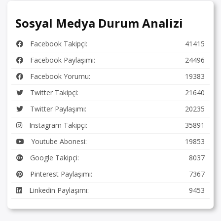
Sosyal Medya Durum Analizi
Facebook Takipçi:
41415
Facebook Paylaşımı:
24496
Facebook Yorumu:
19383
Twitter Takipçi:
21640
Twitter Paylaşımı:
20235
Instagram Takipçi:
35891
Youtube Abonesi:
19853
Google Takipçi:
8037
Pinterest Paylaşımı:
7367
Linkedin Paylaşımı:
9453