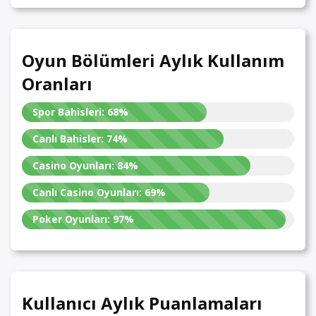
Oyun Bölümleri Aylık Kullanım
Oranları
Spor Bahisleri:
68%
Canlı Bahisler:
74%
Casino Oyunları:
84%
Canlı Casino Oyunları:
69%
Poker Oyunları:
97%
Kullanıcı Aylık Puanlamaları