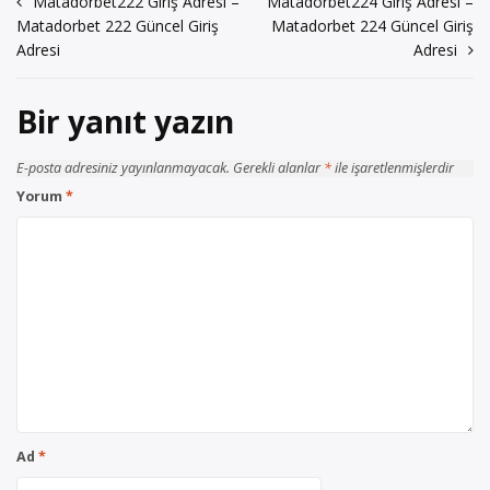
Yazı
Matadorbet222 Giriş Adresi –
Matadorbet224 Giriş Adresi –
Matadorbet 222 Güncel Giriş
Matadorbet 224 Güncel Giriş
gezinmesi
Adresi
Adresi
Bir yanıt yazın
E-posta adresiniz yayınlanmayacak.
Gerekli alanlar
*
ile işaretlenmişlerdir
Yorum
*
Ad
*