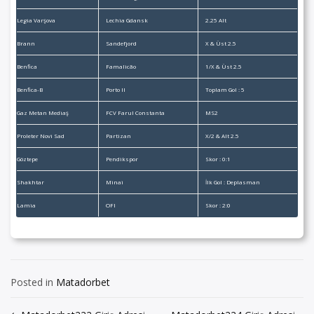
Legia Varşova
Lechia Gdansk
2.25 Alt
Brann
Sandefjord
X & Üst 2.5
Benfica
Famalicão
1/X & Üst 2.5
Benfica-B
Porto II
Toplam Gol : 5
Gaz Metan Mediaş
FCV Farul Constanta
MS2
Proleter Novi Sad
Partizan
X/2 & Alt 2.5
Göztepe
Pendikspor
Skor : 0:1
Shakhtar
Minai
İlk Gol : Deplasman
Lamia
OFI
Skor : 2:0
Posted in
Matadorbet