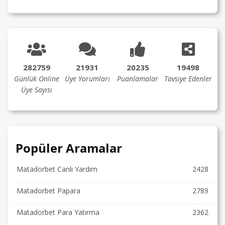
282759
21931
20235
19498
Günlük Online
Üye Yorumları
Puanlamalar
Tavsiye Edenler
Üye Sayısı
Popüler Aramalar
Matadorbet Canlı Yardım
2428
Matadorbet Papara
2789
Matadorbet Para Yatırma
2362