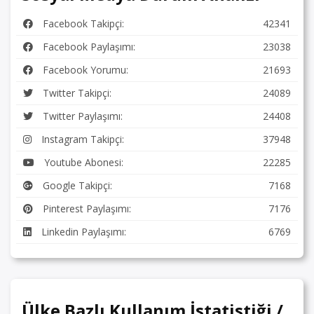
Facebook Takipçi:
42341
Facebook Paylaşımı:
23038
Facebook Yorumu:
21693
Twitter Takipçi:
24089
Twitter Paylaşımı:
24408
Instagram Takipçi:
37948
Youtube Abonesi:
22285
Google Takipçi:
7168
Pinterest Paylaşımı:
7176
Linkedin Paylaşımı:
6769
Ülke Bazlı Kullanım İstatistiği /