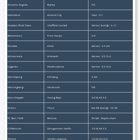
Dinamo Zagreb
Rijeka
İY2
Volendam
Almere City
Skor : 5:1
Huddersfield Town
Sheffield United
Korner Aralığı : 9-11
Bohemians
Finn Harps
2/X
Dundee
Celtic
Korner : 2.5 Alt
Kilmarnock
Arbroath
Korner : 0.5 Üst
Leganes
Ponferradina
Korner : 0.5 Üst
Norrköping
Elfsborg
3 Alt
Helsingborg
Vasalund
İY0
Grasshopper
Young Boys
X/2 & Alt 3.5
Kriens
Thun
Gol Dk Aralığı : 16-30
FC Bari 1908
Brescia
İlk Gol : Deplasman
Cliftonville
Dungannon Swifts
1/2 & Alt 3.5
Toluca
Santos Laguna
1/X & Üst 2.5