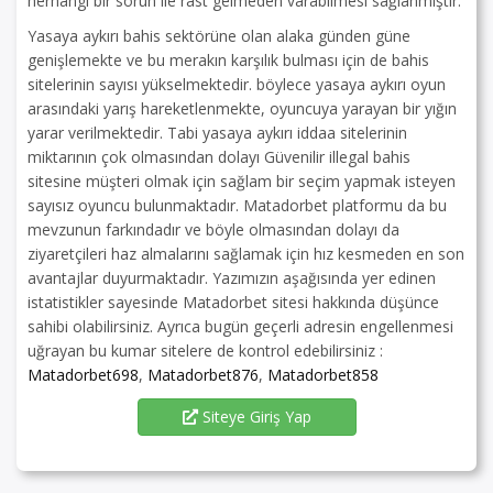
herhangi bir sorun ile rast gelmeden varabilmesi sağlanmıştır.
Yasaya aykırı bahis sektörüne olan alaka günden güne
genişlemekte ve bu merakın karşılık bulması için de bahis
sitelerinin sayısı yükselmektedir. böylece yasaya aykırı oyun
arasındaki yarış hareketlenmekte, oyuncuya yarayan bir yığın
yarar verilmektedir. Tabi yasaya aykırı iddaa sitelerinin
miktarının çok olmasından dolayı Güvenilir illegal bahis
sitesine müşteri olmak için sağlam bir seçim yapmak isteyen
sayısız oyuncu bulunmaktadır. Matadorbet platformu da bu
mevzunun farkındadır ve böyle olmasından dolayı da
ziyaretçileri haz almalarını sağlamak için hız kesmeden en son
avantajlar duyurmaktadır. Yazımızın aşağısında yer edinen
istatistikler sayesinde Matadorbet sitesi hakkında düşünce
sahibi olabilirsiniz. Ayrıca bugün geçerli adresin engellenmesi
uğrayan bu kumar sitelere de kontrol edebilirsiniz :
Matadorbet698
,
Matadorbet876
,
Matadorbet858
Siteye Giriş Yap