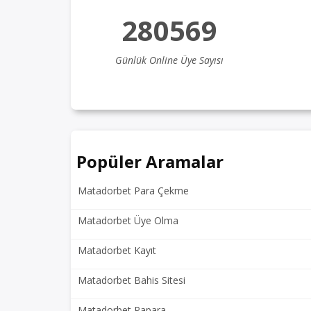
280569
Günlük Online Üye Sayısı
Popüler Aramalar
Matadorbet Para Çekme
Matadorbet Üye Olma
Matadorbet Kayıt
Matadorbet Bahis Sitesi
Matadorbet Papara