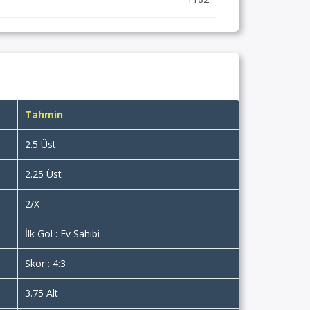
Tahmin
2.5 Üst
2.25 Üst
2/X
İlk Gol : Ev Sahibi
Skor : 4:3
3.75 Alt