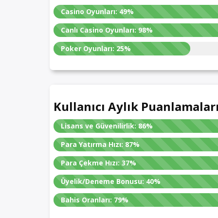
Casino Oyunları:
49%
Canlı Casino Oyunları:
98%
Poker Oyunları:
25%
Kullanıcı Aylık Puanlamalar
Lisans ve Güvenilirlik:
86%
Para Yatırma Hızı:
87%
Para Çekme Hızı:
37%
Üyelik/Deneme Bonusu:
40%
Bahis Oranları:
79%