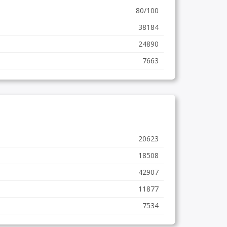
80/100
38184
24890
7663
20623
18508
42907
11877
7534