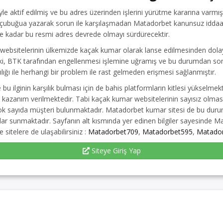
iyle aktif edilmiş ve bu adres üzerinden işlerini yürütme kararına varm
çubuğua yazarak sorun ile karşılaşmadan Matadorbet kanunsuz iddaa on
ne kadar bu resmi adres devrede olmayı sürdürecektir.
o websitelerinin ülkemizde kaçak kumar olarak lanse edilmesinden dolay
inki, BTK tarafından engellenmesi işlemine uğramış ve bu durumdan s
ığı ile herhangi bir problem ile rast gelmeden erişmesi sağlanmıştır.
ilginin karşılık bulması için de bahis platformların kitlesi yükselmekt
azanım verilmektedir. Tabi kaçak kumar websitelerinin sayısız olmasın
ok sayıda müşteri bulunmaktadır. Matadorbet kumar sitesi de bu durum
r sunmaktadır. Sayfanın alt kısmında yer edinen bilgiler sayesinde Matad
sitelere de ulaşabilirsiniz :
Matadorbet709
,
Matadorbet595
,
Matado
Siteye Giriş Yap