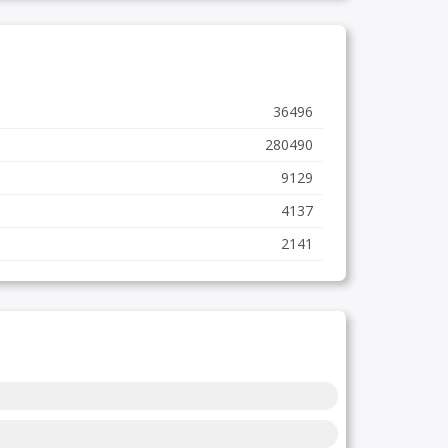
36496
280490
9129
4137
2141