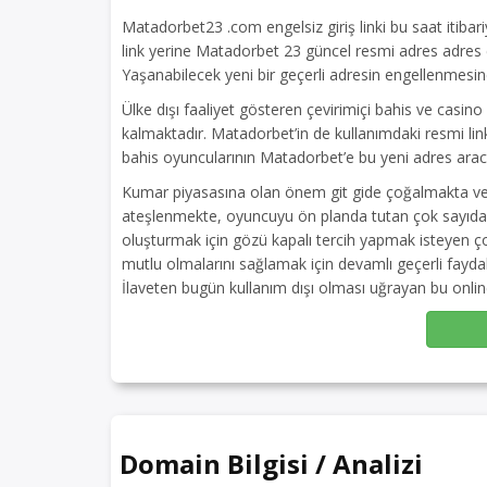
Matadorbet23 .com engelsiz giriş linki bu saat itibar
link yerine Matadorbet 23 güncel resmi adres adres 
Yaşanabilecek yeni bir geçerli adresin engellenmesi
Ülke dışı faaliyet gösteren çevirimiçi bahis ve casin
kalmaktadır. Matadorbet’in de kullanımdaki resmi l
bahis oyuncularının Matadorbet’e bu yeni adres aracıl
Kumar piyasasına olan önem git gide çoğalmakta ve bu 
ateşlenmekte, oyuncuyu ön planda tutan çok sayıda k
oluşturmak için gözü kapalı tercih yapmak isteyen ç
mutlu olmalarını sağlamak için devamlı geçerli faydala
İlaveten bugün kullanım dışı olması uğrayan bu online 
Domain Bilgisi / Analizi