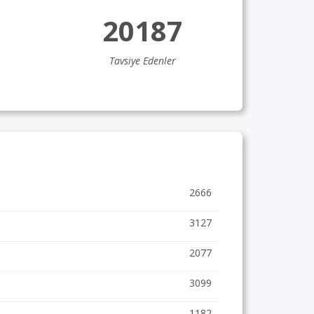
20187
Tavsiye Edenler
2666
3127
2077
3099
1182