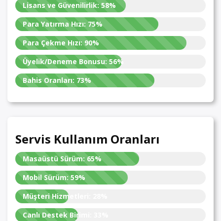
Lisans ve Güvenilirlik:
58%
Para Yatırma Hızı:
75%
Para Çekme Hızı:
90%
Üyelik/Deneme Bonusu:
56%
Bahis Oranları:
73%
Servis Kullanım Oranları
Masaüstü Sürüm:
65%
Mobil Sürüm:
59%
Müşteri Hizmetleri:
28%
Canlı Destek Birimi:
33%