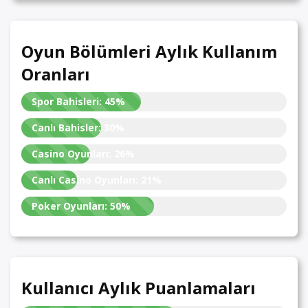
Oyun Bölümleri Aylık Kullanım
Oranları
Spor Bahisleri:
45%
Canlı Bahisler:
30%
Casino Oyunları:
26%
Canlı Casino Oyunları:
21%
Poker Oyunları:
50%
Kullanıcı Aylık Puanlamaları