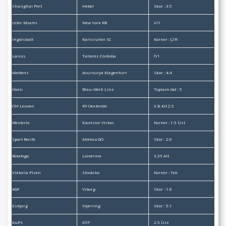
Shanghai Port
Hebei
Skor : 3:5
Inter Miami
New York RB
X/1
Ingolstadt
Karlsruher SC
Korner : Çift
Lanús
Talleres Córdoba
İY1
Wattens
Avusturya Klagenfurt
Skor : 4:4
Horn
Blau-Weiß Linz
Toplam Gol : 5
OH Leuven
KV Oostende
X & Alt 2.5
Westerlo
Excelsior Virton
Korner : 1.5 Üst
Sport Recife
Atlético GO
Skor : 2:0
Botafogo
Londrina
3.25 Alt
Viktoria Plzen
Slovácko
Korner : Tek
AGF
Viborg
Skor : 1:0
Esbjerg
Hjørring
Skor : 5:1
KuPS
KTP
2.5 Üst