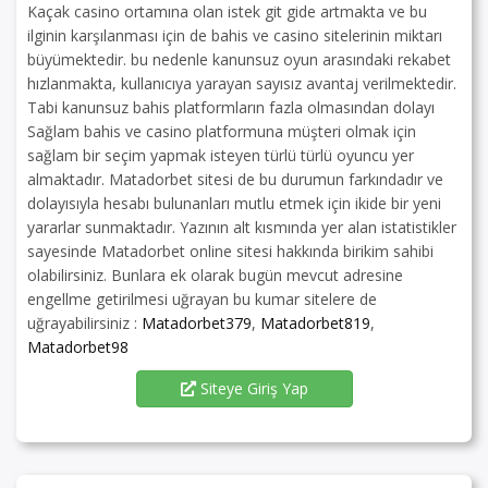
Kaçak casino ortamına olan istek git gide artmakta ve bu
ilginin karşılanması için de bahis ve casino sitelerinin miktarı
büyümektedir. bu nedenle kanunsuz oyun arasındaki rekabet
hızlanmakta, kullanıcıya yarayan sayısız avantaj verilmektedir.
Tabi kanunsuz bahis platformların fazla olmasından dolayı
Sağlam bahis ve casino platformuna müşteri olmak için
sağlam bir seçim yapmak isteyen türlü türlü oyuncu yer
almaktadır. Matadorbet sitesi de bu durumun farkındadır ve
dolayısıyla hesabı bulunanları mutlu etmek için ikide bir yeni
yararlar sunmaktadır. Yazının alt kısmında yer alan istatistikler
sayesinde Matadorbet online sitesi hakkında birikim sahibi
olabilirsiniz. Bunlara ek olarak bugün mevcut adresine
engellme getirilmesi uğrayan bu kumar sitelere de
uğrayabilirsiniz :
Matadorbet379
,
Matadorbet819
,
Matadorbet98
Siteye Giriş Yap