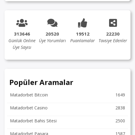
313646
20520
19512
22230
Günlük Online
Üye Yorumları
Puanlamalar
Tavsiye Edenler
Üye Sayısı
Popüler Aramalar
Matadorbet Bitcoin
1649
Matadorbet Casino
2838
Matadorbet Bahis Sitesi
2500
Matadorbet Papara
1587