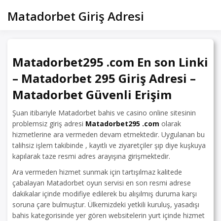
Skip
Matadorbet Giriş Adresi
to
content
Matadorbet295 .com En son Linki
– Matadorbet 295 Giriş Adresi –
Matadorbet Güvenli Erişim
Şuan itibariyle Matadorbet bahis ve casino online sitesinin
problemsiz giriş adresi
Matadorbet295 .com
olarak
hizmetlerine ara vermeden devam etmektedir. Uygulanan bu
talihsiz işlem takibinde , kayıtlı ve ziyaretçiler şıp diye kuşkuya
kapılarak taze resmi adres arayışına girişmektedir.
Ara vermeden hizmet sunmak için tartışılmaz kalitede
çabalayan Matadorbet oyun servisi en son resmi adrese
dakikalar içinde modifiye edilerek bu alışılmış duruma karşı
soruna çare bulmuştur. Ülkemizdeki yetkili kuruluş, yasadışı
bahis kategorisinde yer gören websitelerin yurt içinde hizmet