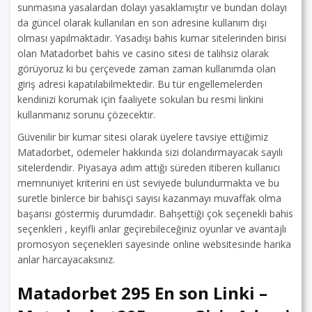
sunmasına yasalardan dolayı yasaklamıştır ve bundan dolayı
da güncel olarak kullanılan en son adresine kullanım dışı
olması yapılmaktadır. Yasadışı bahis kumar sitelerinden birisi
olan Matadorbet bahis ve casino sitesi de talihsiz olarak
görüyoruz ki bu çerçevede zaman zaman kullanımda olan
giriş adresi kapatılabilmektedir. Bu tür engellemelerden
kendinizi korumak için faaliyete sokulan bu resmi linkini
kullanmanız sorunu çözecektir.
Güvenilir bir kumar sitesi olarak üyelere tavsiye ettiğimiz
Matadorbet, ödemeler hakkında sizi dolandırmayacak sayılı
sitelerdendir. Piyasaya adım attığı süreden itiberen kullanıcı
memnuniyet kriterini en üst seviyede bulundurmakta ve bu
suretle binlerce bir bahisçi sayısı kazanmayı muvaffak olma
başarısı göstermiş durumdadır. Bahşettiği çok seçenekli bahis
seçenkleri , keyifli anlar geçirebileceğiniz oyunlar ve avantajlı
promosyon seçenekleri sayesinde online websitesinde harika
anlar harcayacaksınız.
Matadorbet 295 En son Linki –