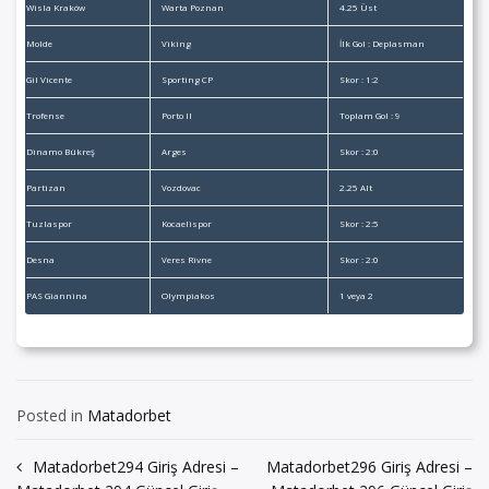
Wisla Kraków
Warta Poznan
4.25 Üst
Molde
Viking
İlk Gol : Deplasman
Gil Vicente
Sporting CP
Skor : 1:2
Trofense
Porto II
Toplam Gol : 9
Dinamo Bükreş
Arges
Skor : 2:0
Partizan
Vozdovac
2.25 Alt
Tuzlaspor
Kocaelispor
Skor : 2:5
Desna
Veres Rivne
Skor : 2:0
PAS Giannina
Olympiakos
1 veya 2
Posted in
Matadorbet
Yazı
Matadorbet294 Giriş Adresi –
Matadorbet296 Giriş Adresi –