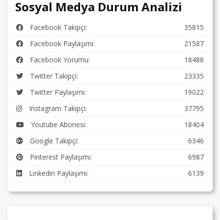
Sosyal Medya Durum Analizi
Facebook Takipçi:
35815
Facebook Paylaşımı:
21587
Facebook Yorumu:
18488
Twitter Takipçi:
23335
Twitter Paylaşımı:
19022
Instagram Takipçi:
37795
Youtube Abonesi:
18404
Google Takipçi:
6346
Pinterest Paylaşımı:
6987
Linkedin Paylaşımı:
6139