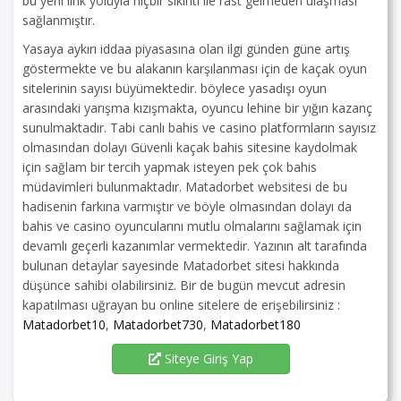
bu yeni link yoluyla hiçbir sıkıntı ile rast gelmeden ulaşması
sağlanmıştır.
Yasaya aykırı iddaa piyasasına olan ilgi günden güne artış
göstermekte ve bu alakanın karşılanması için de kaçak oyun
sitelerinin sayısı büyümektedir. böylece yasadışı oyun
arasındaki yarışma kızışmakta, oyuncu lehine bir yığın kazanç
sunulmaktadır. Tabi canlı bahis ve casino platformların sayısız
olmasından dolayı Güvenli kaçak bahis sitesine kaydolmak
için sağlam bir tercih yapmak isteyen pek çok bahis
müdavimleri bulunmaktadır. Matadorbet websitesi de bu
hadisenin farkına varmıştır ve böyle olmasından dolayı da
bahis ve casino oyuncularını mutlu olmalarını sağlamak için
devamlı geçerli kazanımlar vermektedir. Yazının alt tarafında
bulunan detaylar sayesinde Matadorbet sitesi hakkında
düşünce sahibi olabilirsiniz. Bir de bugün mevcut adresin
kapatılması uğrayan bu online sitelere de erişebilirsiniz :
Matadorbet10
,
Matadorbet730
,
Matadorbet180
Siteye Giriş Yap