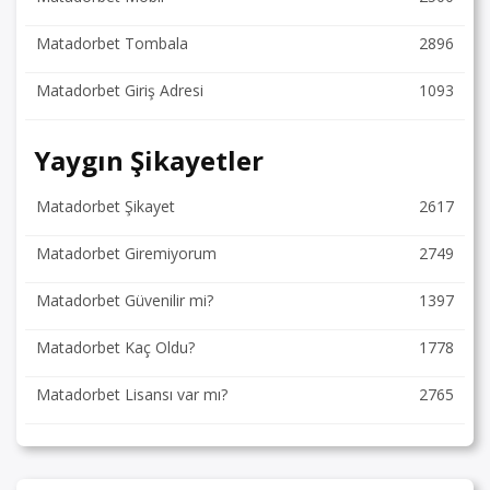
Matadorbet Tombala
2896
Matadorbet Giriş Adresi
1093
Yaygın Şikayetler
Matadorbet Şikayet
2617
Matadorbet Giremiyorum
2749
Matadorbet Güvenilir mi?
1397
Matadorbet Kaç Oldu?
1778
Matadorbet Lisansı var mı?
2765