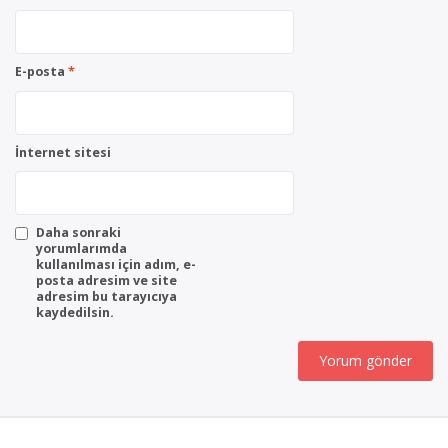
E-posta
*
İnternet sitesi
Daha sonraki
yorumlarımda
kullanılması için adım, e-
posta adresim ve site
adresim bu tarayıcıya
kaydedilsin.