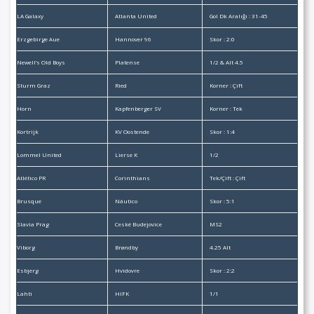
LA Galaxy
Atlanta United
Gol Dk Aralığı : 31-45
Erzgebirge Aue
Hannover 96
Skor : 2:0
Newell’s Old Boys
Platense
1/2 & Alt 4.5
Sturm Graz
Ried
Korner : Çift
Horn
Kapfenberger SV
Korner : Tek
Kortrijk
KV Oostende
Skor : 1:4
Lommel United
Lierse K
1/2
Atlético PR
Corinthians
Tek/Çift : Çift
Brusque
Náutico
Skor : 5:1
Slavia Prag
Ceské Budejovice
MS2
Viborg
Brøndby
4.25 Alt
Esbjerg
Hvidovre
Skor : 2:2
Lahti
HIFK
1/1