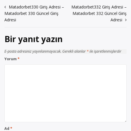
Yazı
Matadorbet330 Giriş Adresi –
Matadorbet332 Giriş Adresi –
Matadorbet 330 Güncel Giriş
Matadorbet 332 Güncel Giriş
gezinmesi
Adresi
Adresi
Bir yanıt yazın
E-posta adresiniz yayınlanmayacak.
Gerekli alanlar
*
ile işaretlenmişlerdir
Yorum
*
Ad
*