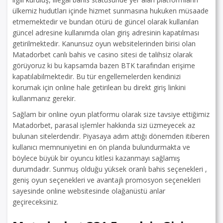
ülkemiz hudutları içinde hizmet sunmasına hukuken müsaade
etmemektedir ve bundan ötürü de güncel olarak kullanılan
güncel adresine kullanımda olan giriş adresinin kapatılması
getirilmektedir. Kanunsuz oyun websitelerinden birisi olan
Matadorbet canlı bahis ve casino sitesi de talihsiz olarak
görüyoruz ki bu kapsamda bazen BTK tarafından erişime
kapatılabilmektedir. Bu tür engellemelerden kendinizi
korumak için online hale getirilean bu direkt giriş linkini
kullanmanız gerekir.
Sağlam bir online oyun platformu olarak size tavsiye ettiğimiz
Matadorbet, parasal işlemler hakkında sizi üzmeyecek az
bulunan sitelerdendir. Piyasaya adım attığı dönemden itiberen
kullanıcı memnuniyetini en ön planda bulundurmakta ve
böylece büyük bir oyuncu kitlesi kazanmayı sağlamış
durumdadır. Sunmuş olduğu yüksek oranlı bahis seçenekleri ,
geniş oyun seçenekleri ve avantajlı promosyon seçenekleri
sayesinde online websitesinde olağanüstü anlar
geçireceksiniz.