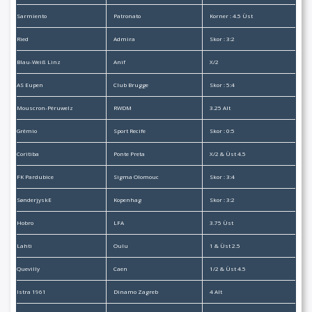
Sarmiento
Patronato
Korner : 4.5 Üst
Ried
Admira
Skor : 3:2
Blau-Weiß Linz
Anif
X/2
AS Eupen
Club Brugge
Skor : 5:4
Mouscron-Péruwelz
RWDM
3.25 Alt
Grêmio
Sport Recife
Skor : 0:5
Coritiba
Ponte Preta
X/2 & Üst 4.5
FK Pardubice
Sigma Olomouc
Skor : 3:4
SønderjyskE
Kopenhag
Skor : 3:2
Hobro
LFA
3.75 Üst
Lahti
Oulu
1 & Üst 2.5
Quevilly
Caen
1/2 & Üst 4.5
Istra 1961
Dinamo Zagreb
4 Alt