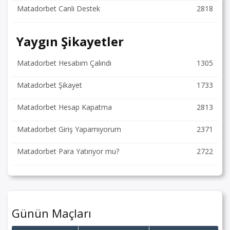
Matadorbet Canlı Destek
2818
Yaygın Şikayetler
Matadorbet Hesabım Çalındı
1305
Matadorbet Şikayet
1733
Matadorbet Hesap Kapatma
2813
Matadorbet Giriş Yapamıyorum
2371
Matadorbet Para Yatırıyor mu?
2722
Günün Maçları