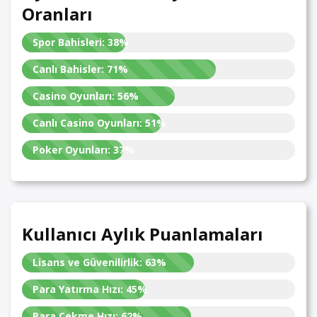
Oranları
Spor Bahisleri:
38%
Canlı Bahisler:
71%
Casino Oyunları:
56%
Canlı Casino Oyunları:
51%
Poker Oyunları:
37%
Kullanıcı Aylık Puanlamaları
Lisans ve Güvenilirlik:
63%
Para Yatırma Hızı:
45%
Para Çekme Hızı:
62%