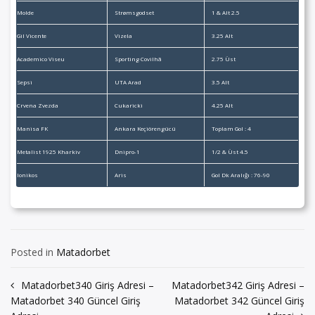
Molde
Strømsgodset
1 & Alt 2.5
Gil Vicente
Vizela
3.25 Alt
Academico Viseu
Sporting Covilhã
2.75 Üst
Sepsi
UTA Arad
3.5 Alt
Crvena Zvezda
Cukaricki
4.25 Alt
Manisa FK
Ankara Keçiörengücü
Toplam Gol : 4
Metalist 1925 Kharkiv
Dnipro-1
1/2 & Üst 4.5
Ionikos
Aris
Gol Dk Aralığı : 76-90
Posted in
Matadorbet
Yazı
Matadorbet340 Giriş Adresi –
Matadorbet342 Giriş Adresi –
Matadorbet 340 Güncel Giriş
Matadorbet 342 Güncel Giriş
gezinmesi