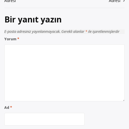
Adresi
Adresi
Bir yanıt yazın
E-posta adresiniz yayınlanmayacak.
Gerekli alanlar
*
ile işaretlenmişlerdir
Yorum
*
Ad
*