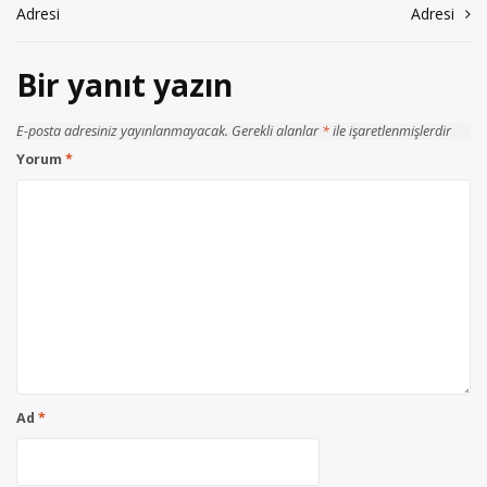
gezinmesi
Adresi
Adresi
Bir yanıt yazın
E-posta adresiniz yayınlanmayacak.
Gerekli alanlar
*
ile işaretlenmişlerdir
Yorum
*
Ad
*