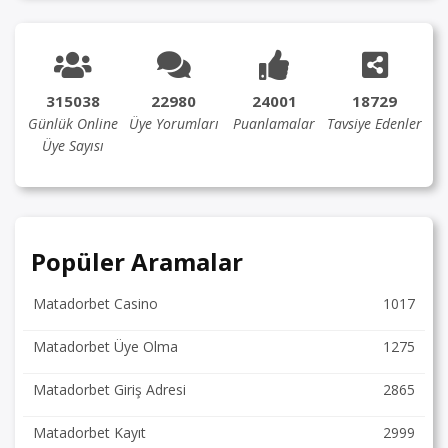
315038
22980
24001
18729
Günlük Online
Üye Yorumları
Puanlamalar
Tavsiye Edenler
Üye Sayısı
Popüler Aramalar
Matadorbet Casino
1017
Matadorbet Üye Olma
1275
Matadorbet Giriş Adresi
2865
Matadorbet Kayıt
2999