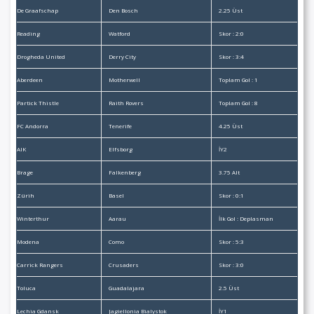
De Graafschap
Den Bosch
2.25 Üst
Reading
Watford
Skor : 2:0
Drogheda United
Derry City
Skor : 3:4
Aberdeen
Motherwell
Toplam Gol : 1
Partick Thistle
Raith Rovers
Toplam Gol : 8
FC Andorra
Tenerife
4.25 Üst
AIK
Elfsborg
İY2
Brage
Falkenberg
3.75 Alt
Zürih
Basel
Skor : 0:1
Winterthur
Aarau
İlk Gol : Deplasman
Modena
Como
Skor : 5:3
Carrick Rangers
Crusaders
Skor : 3:0
Toluca
Guadalajara
2.5 Üst
Lechia Gdansk
Jagiellonia Bialystok
İY1