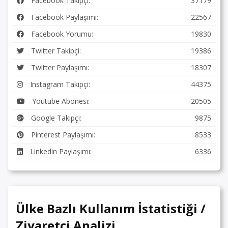
Facebook Takipçi:
37179
Facebook Paylaşımı:
22567
Facebook Yorumu:
19830
Twitter Takipçi:
19386
Twitter Paylaşımı:
18307
Instagram Takipçi:
44375
Youtube Abonesi:
20505
Google Takipçi:
9875
Pinterest Paylaşımı:
8533
Linkedin Paylaşımı:
6336
Ülke Bazlı Kullanım İstatistiği /
Ziyaretçi Analizi