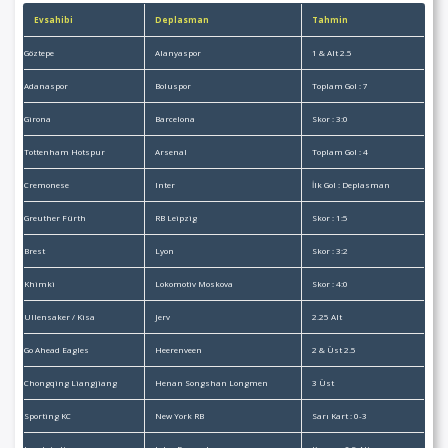
Evsahibi
Deplasman
Tahmin
Göztepe
Alanyaspor
1 & Alt 2.5
Adanaspor
Boluspor
Toplam Gol : 7
Girona
Barcelona
Skor : 3:0
Tottenham Hotspur
Arsenal
Toplam Gol : 4
Cremonese
Inter
İlk Gol : Deplasman
Greuther Fürth
RB Leipzig
Skor : 1:5
Brest
Lyon
Skor : 3:2
Khimki
Lokomotiv Moskova
Skor : 4:0
Ullensaker / Kisa
Jerv
2.25 Alt
Go Ahead Eagles
Heerenveen
2 & Üst 2.5
Chongqing Liangjiang
Henan Songshan Longmen
3 Üst
Sporting KC
New York RB
Sarı Kart : 0-3