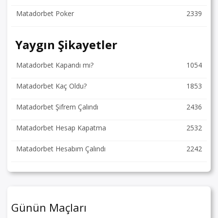
Matadorbet Poker
2339
Yaygın Şikayetler
Matadorbet Kapandı mı?
1054
Matadorbet Kaç Oldu?
1853
Matadorbet Şifrem Çalındı
2436
Matadorbet Hesap Kapatma
2532
Matadorbet Hesabım Çalındı
2242
Günün Maçları