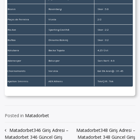
Brann
Rosenborg
Skor : 5:0
Paços de Ferreira
Vizela
2/2
Rio Ave
Sporting Covilhã
Skor : 2:2
Buftea
Dinamo Bükreş
Skor : 3:2
Kolubara
Backa Topola
4.25 Üst
Adanaspor
Boluspor
Sarı Kart : 4-6
Chornomorets
Vorskla
Gol Dk Aralığı : 31-45
Apollon Smirnis
AEK Athens
Tek/Çift : Tek
Posted in
Matadorbet
Yazı
Matadorbet346 Giriş Adresi –
Matadorbet348 Giriş Adresi –
Matadorbet 346 Güncel Giriş
Matadorbet 348 Güncel Giriş