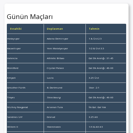
Günün Maçları
Evsahibi
Deplasman
Tahmin
Hatayspor
Adana Demirspor
1 & Üst 2.5
Kocaelispor
Yeni Malatyaspor
1/2 & Üst 3.5
Valencia
Athletic Bilbao
Gol Dk Aralığı : 31-45
Brentford
Crystal Palace
Gol Dk Aralığı : 46-60
Empoli
Lazio
3.25 Üst
Greuther Fürth
B. Dortmund
Skor : 2:1
Troyes
Strasbourg
Gol Dk Aralığı : 46-60
Nizhny Novgorod
Arsenal-Tula
İlk Gol : Gol Yok
Sandnes Ulf
Grorud
3.25 Alt
Willem II
Heerenveen
1/X & Alt 4.5