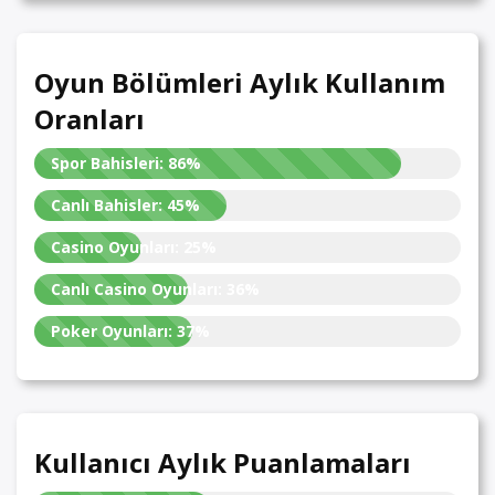
Oyun Bölümleri Aylık Kullanım
Oranları
Spor Bahisleri:
86%
Canlı Bahisler:
45%
Casino Oyunları:
25%
Canlı Casino Oyunları:
36%
Poker Oyunları:
37%
Kullanıcı Aylık Puanlamaları