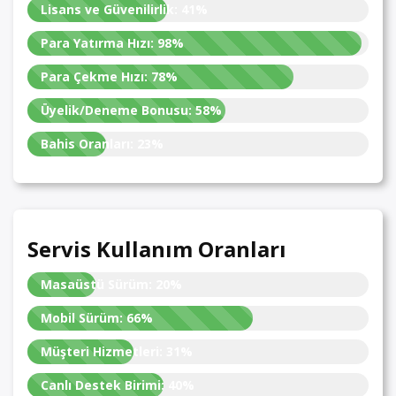
Lisans ve Güvenilirlik:
41%
Para Yatırma Hızı:
98%
Para Çekme Hızı:
78%
Üyelik/Deneme Bonusu:
58%
Bahis Oranları:
23%
Servis Kullanım Oranları
Masaüstü Sürüm:
20%
Mobil Sürüm:
66%
Müşteri Hizmetleri:
31%
Canlı Destek Birimi:
40%