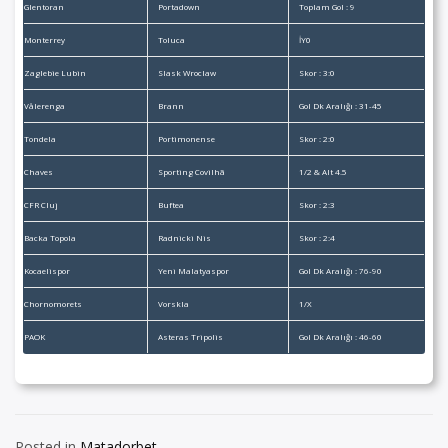
Glentoran
Portadown
Toplam Gol : 9
Monterrey
Toluca
İY0
Zaglebie Lubin
Slask Wroclaw
Skor : 3:0
Vålerenga
Brann
Gol Dk Aralığı : 31-45
Tondela
Portimonense
Skor : 2:0
Chaves
Sporting Covilhã
1/2 & Alt 4.5
CFR Cluj
Buftea
Skor : 2:3
Backa Topola
Radnicki Nis
Skor : 2:4
Kocaelispor
Yeni Malatyaspor
Gol Dk Aralığı : 76-90
Chornomorets
Vorskla
1/X
PAOK
Asteras Tripolis
Gol Dk Aralığı : 46-60
Posted in
Matadorbet