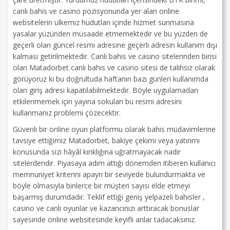
canlı bahis ve casino pozisyonunda yer alan online
websitelerin ülkemiz hudutları içinde hizmet sunmasına
yasalar yüzünden müsaade etmemektedir ve bu yüzden de
geçerli olan güncel resmi adresine geçerli adresin kullanım dışı
kalması getirilmektedir. Canlı bahis ve casino sitelerinden birisi
olan Matadorbet canlı bahis ve casino sitesi de talihsiz olarak
görüyoruz ki bu doğrultuda haftanın bazı günleri kullanımda
olan giriş adresi kapatılabilmektedir. Böyle uygulamadan
etkilenmemek için yayına sokulan bu resmi adresini
kullanmanız problemi çözecektir.
Güvenli bir online oyun platformu olarak bahis müdavimlerine
tavsiye ettiğimiz Matadorbet, bakiye çekimi veya yatırımı
konusunda sizi hâyâl kırıklığına uğratmayacak nadir
sitelerdendir. Piyasaya adım attığı dönemden itiberen kullanıcı
memnuniyet kriterini apayrı bir seviyede bulundurmakta ve
böyle olmasıyla binlerce bir müşteri sayısı elde etmeyi
başarmış durumdadır. Teklif ettiği geniş yelpazeli bahisler ,
casino ve canlı oyunlar ve kazancınızı arttıracak bonuslar
sayesinde online websitesinde keyifli anlar tadacaksınız.