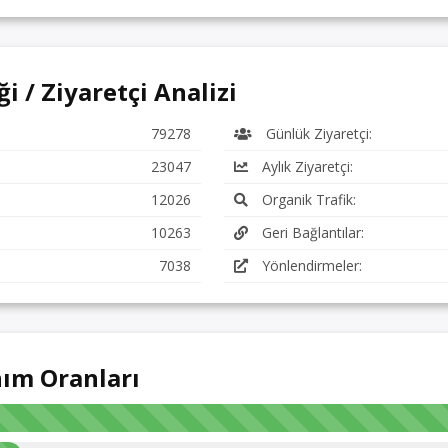
ği / Ziyaretçi Analizi
79278
Günlük Ziyaretçi:
23047
Aylık Ziyaretçi:
12026
Organik Trafik:
10263
Geri Bağlantılar:
7038
Yönlendirmeler:
nım Oranları