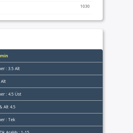
1030
min
er : 3.5 Alt
 Alt
er : 4.5 Üst
& Alt 4.5
er : Tek
Dk Aralığı : 1-15