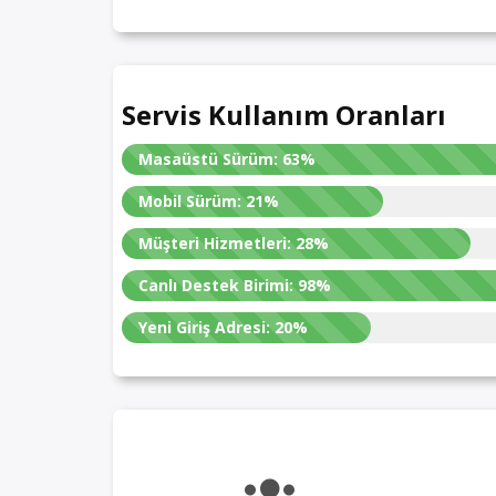
Servis Kullanım Oranları
Masaüstü Sürüm:
63%
Mobil Sürüm:
21%
Müşteri Hizmetleri:
28%
Canlı Destek Birimi:
98%
Yeni Giriş Adresi:
20%