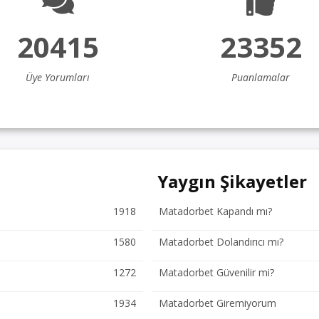
20415
23352
Üye Yorumları
Puanlamalar
Yaygın Şikayetler
1918
Matadorbet Kapandı mı?
1580
Matadorbet Dolandırıcı mı?
1272
Matadorbet Güvenilir mi?
1934
Matadorbet Giremiyorum