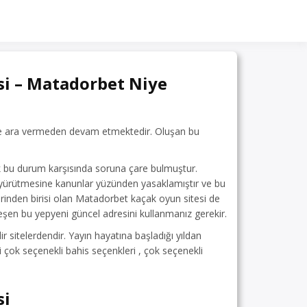
si – Matadorbet Niye
ne ara vermeden devam etmektedir. Oluşan bu
ak bu durum karşısında soruna çare bulmuştur.
yet yürütmesine kanunlar yüzünden yasaklamıştır ve bu
lerinden birisi olan Matadorbet kaçak oyun sitesi de
eşen bu yepyeni güncel adresini kullanmanız gerekir.
itelerdendir. Yayın hayatına başladığı yıldan
 çok seçenekli bahis seçenkleri , çok seçenekli
si