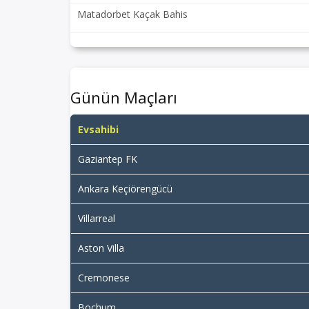
Matadorbet Kaçak Bahis
Günün Maçları
Evsahibi
Gaziantep FK
Ankara Keçiörengücü
Villarreal
Aston Villa
Cremonese
Bochum