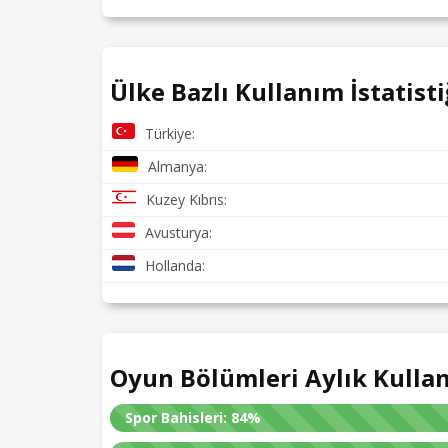
Ülke Bazlı Kullanım İstatisti
Türkiye:
Almanya:
Kuzey Kıbrıs:
Avusturya:
Hollanda:
Oyun Bölümleri Aylık Kulla
Spor Bahisleri:
84%