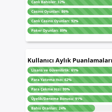
Canlı Bahisler:
32%
Casino Oyunları:
86%
Canlı Casino Oyunları:
92%
Poker Oyunları:
89%
Kullanıcı Aylık Puanlamalar
Lisans ve Güvenilirlik:
61%
Para Yatırma Hızı:
62%
Para Çekme Hızı:
99%
Üyelik/Deneme Bonusu:
91%
Bahis Oranları:
24%