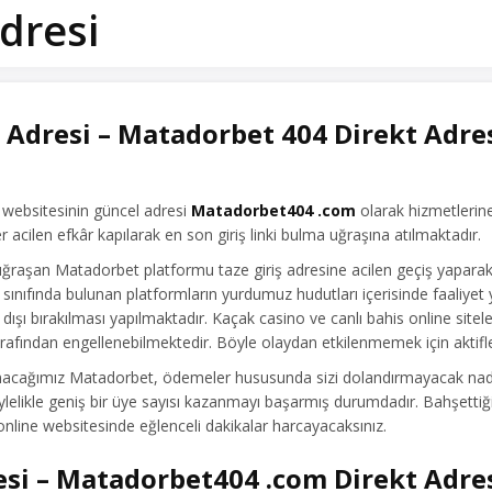
dresi
Adresi – Matadorbet 404 Direkt Adre
websitesinin güncel adresi
Matadorbet404 .com
olarak hizmetleri
 acilen efkâr kapılarak en son giriş linki bulma uğraşına atılmaktadır.
 uğraşan Matadorbet platformu taze giriş adresine acilen geçiş yapar
ddaa sınıfında bulunan platformların yurdumuz hudutları içerisinde faali
 dışı bırakılması yapılmaktadır. Kaçak casino ve canlı bahis online site
arafından engellenebilmektedir. Böyle olaydan etkilenmemek için aktifl
nacağımız Matadorbet, ödemeler hususunda sizi dolandırmayacak nadir s
ylelikle geniş bir üye sayısı kazanmayı başarmış durumdadır. Bahşettiği
nline websitesinde eğlenceli dakikalar harcayacaksınız.
si – Matadorbet404 .com Direkt Adre