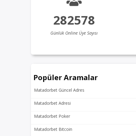
282578
Günlük Online Üye Sayısı
Popüler Aramalar
Matadorbet Güncel Adres
Matadorbet Adresi
Matadorbet Poker
Matadorbet Bitcoin