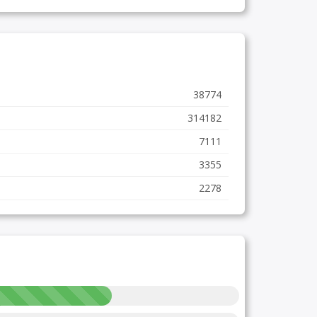
38774
314182
7111
3355
2278