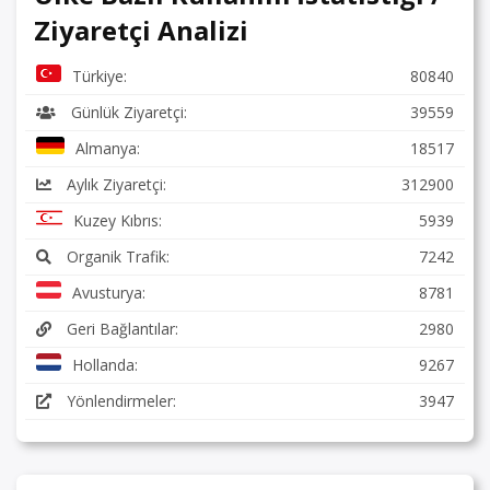
Ziyaretçi Analizi
Türkiye:
80840
Günlük Ziyaretçi:
39559
Almanya:
18517
Aylık Ziyaretçi:
312900
Kuzey Kıbrıs:
5939
Organik Trafik:
7242
Avusturya:
8781
Geri Bağlantılar:
2980
Hollanda:
9267
Yönlendirmeler:
3947