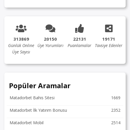
313869
20150
22131
19171
Günlük Online
Üye Yorumları
Puanlamalar
Tavsiye Edenler
Üye Sayısı
Popüler Aramalar
Matadorbet Bahis Sitesi
1669
Matadorbet İlk Yatırım Bonusu
2352
Matadorbet Mobil
2514