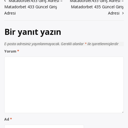
Yazı
Matadorbet433 Giriş Adresi –
Matadorbet435 Giriş Adresi –
Matadorbet 433 Güncel Giriş
Matadorbet 435 Güncel Giriş
gezinmesi
Adresi
Adresi
Bir yanıt yazın
E-posta adresiniz yayınlanmayacak.
Gerekli alanlar
*
ile işaretlenmişlerdir
Yorum
*
Ad
*