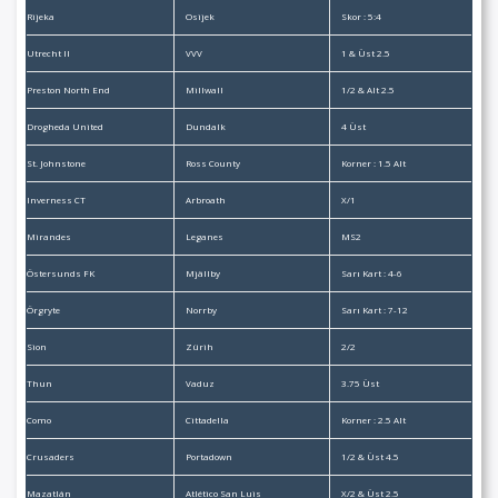
Rijeka
Osijek
Skor : 5:4
Utrecht II
VVV
1 & Üst 2.5
Preston North End
Millwall
1/2 & Alt 2.5
Drogheda United
Dundalk
4 Üst
St. Johnstone
Ross County
Korner : 1.5 Alt
Inverness CT
Arbroath
X/1
Mirandes
Leganes
MS2
Östersunds FK
Mjällby
Sarı Kart : 4-6
Örgryte
Norrby
Sarı Kart : 7-12
Sion
Zürih
2/2
Thun
Vaduz
3.75 Üst
Como
Cittadella
Korner : 2.5 Alt
Crusaders
Portadown
1/2 & Üst 4.5
Mazatlán
Atlético San Luis
X/2 & Üst 2.5