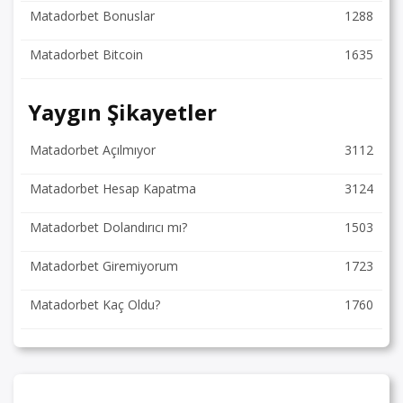
Matadorbet Bonuslar
1288
Matadorbet Bitcoin
1635
Yaygın Şikayetler
Matadorbet Açılmıyor
3112
Matadorbet Hesap Kapatma
3124
Matadorbet Dolandırıcı mı?
1503
Matadorbet Giremiyorum
1723
Matadorbet Kaç Oldu?
1760