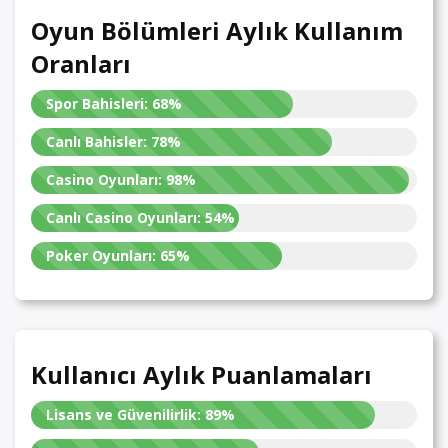
Oyun Bölümleri Aylık Kullanım
Oranları
Spor Bahisleri:
68%
Canlı Bahisler:
78%
Casino Oyunları:
98%
Canlı Casino Oyunları:
54%
Poker Oyunları:
65%
Kullanıcı Aylık Puanlamaları
Lisans ve Güvenilirlik:
89%