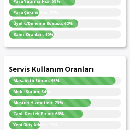
Para Yatırma Hızı:
59%
Para Çekme Hızı:
27%
Üyelik/Deneme Bonusu:
62%
Bahis Oranları:
40%
Servis Kullanım Oranları
Masaüstü Sürüm:
95%
Mobil Sürüm:
34%
Müşteri Hizmetleri:
73%
Canlı Destek Birimi:
66%
Yeni Giriş Adresi:
28%