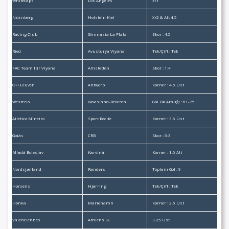
Whitecaps
Los Angeles
X/1
Nürnberg
Holstein Kiel
X/2 & Alt 4.5
Racing Club
Gimnasia La Plata
Skor : 4:5
Ried
Avusturya Viyana
Tek/Çift : Tek
FAC Team für Viyana
Amstetten
Skor : 1:4
OH Leuven
Antwerp
Korner : 4.5 Üst
Westerlo
Waasland-Beveren
Gol Dk Aralığı : 61-75
Atlético Mineiro
Sport Recife
Korner : 3.5 Üst
Goiás
CRB
Skor : 5:3
Mladá Boleslav
Karviná
Korner : 1.5 Alt
Nordsjælland
Randers
Toplam Gol : 9
Horsens
Hjørring
Tek/Çift : Tek
Honka
Mariehamn
Korner : 2.5 Üst
Valenciennes
Amiens SC
3.25 Üst