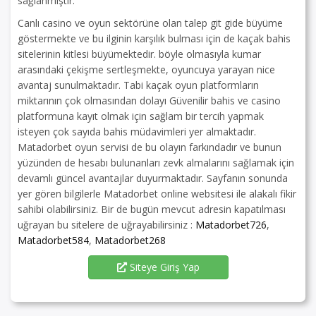
sağlanmıştır.
Canlı casino ve oyun sektörüne olan talep git gide büyüme
göstermekte ve bu ilginin karşılık bulması için de kaçak bahis
sitelerinin kitlesi büyümektedir. böyle olmasıyla kumar
arasındaki çekişme sertleşmekte, oyuncuya yarayan nice
avantaj sunulmaktadır. Tabi kaçak oyun platformların
miktarının çok olmasından dolayı Güvenilir bahis ve casino
platformuna kayıt olmak için sağlam bir tercih yapmak
isteyen çok sayıda bahis müdavimleri yer almaktadır.
Matadorbet oyun servisi de bu olayın farkındadır ve bunun
yüzünden de hesabı bulunanları zevk almalarını sağlamak için
devamlı güncel avantajlar duyurmaktadır. Sayfanın sonunda
yer gören bilgilerle Matadorbet online websitesi ile alakalı fikir
sahibi olabilirsiniz. Bir de bugün mevcut adresin kapatılması
uğrayan bu sitelere de uğrayabilirsiniz :
Matadorbet726
,
Matadorbet584
,
Matadorbet268
Siteye Giriş Yap