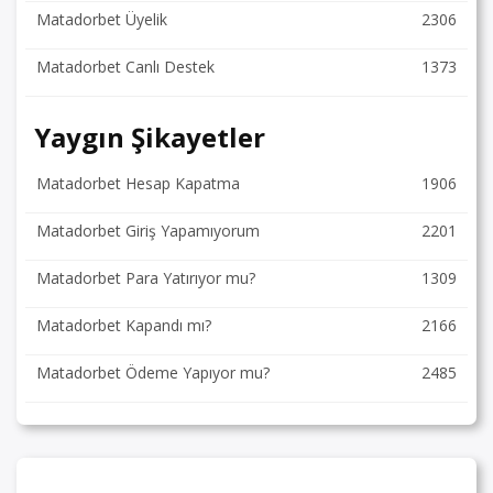
Matadorbet Üyelik
2306
Matadorbet Canlı Destek
1373
Yaygın Şikayetler
Matadorbet Hesap Kapatma
1906
Matadorbet Giriş Yapamıyorum
2201
Matadorbet Para Yatırıyor mu?
1309
Matadorbet Kapandı mı?
2166
Matadorbet Ödeme Yapıyor mu?
2485