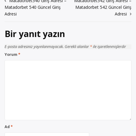
Yazı
Matadorbet540 Giriş Adresi –
Matadorbet542 Giriş Adresi –
Matadorbet 540 Güncel Giriş
Matadorbet 542 Güncel Giriş
gezinmesi
Adresi
Adresi
Bir yanıt yazın
E-posta adresiniz yayınlanmayacak.
Gerekli alanlar
*
ile işaretlenmişlerdir
Yorum
*
Ad
*