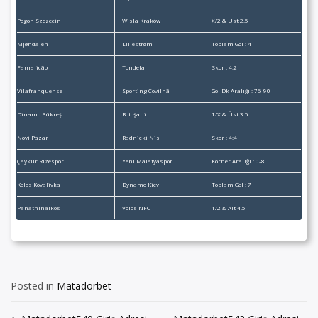
Pogon Szczecin
Wisla Kraków
X/2 & Üst 2.5
Mjøndalen
Lillestrøm
Toplam Gol : 4
Famalicão
Tondela
Skor : 4:2
Vilafranquense
Sporting Covilhã
Gol Dk Aralığı : 76-90
Dinamo Bükreş
Botoşani
1/X & Üst 3.5
Novi Pazar
Radnicki Nis
Skor : 4:4
Çaykur Rizespor
Yeni Malatyaspor
Korner Aralığı : 0-8
Kolos Kovalivka
Dynamo Kiev
Toplam Gol : 7
Panathinaikos
Volos NFC
1/2 & Alt 4.5
Posted in
Matadorbet