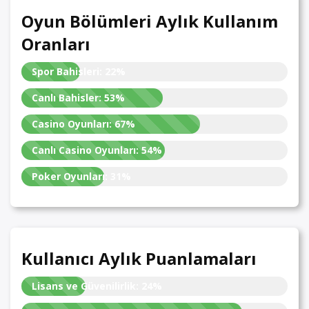
Oyun Bölümleri Aylık Kullanım
Oranları
Spor Bahisleri:
22%
Canlı Bahisler:
53%
Casino Oyunları:
67%
Canlı Casino Oyunları:
54%
Poker Oyunları:
31%
Kullanıcı Aylık Puanlamaları
Lisans ve Güvenilirlik:
24%