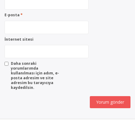
E-posta
*
İnternet sitesi
Daha sonraki
yorumlarımda
kullanılması için adım, e-
posta adresim ve site
adresim bu tarayıcıya
kaydedilsin.