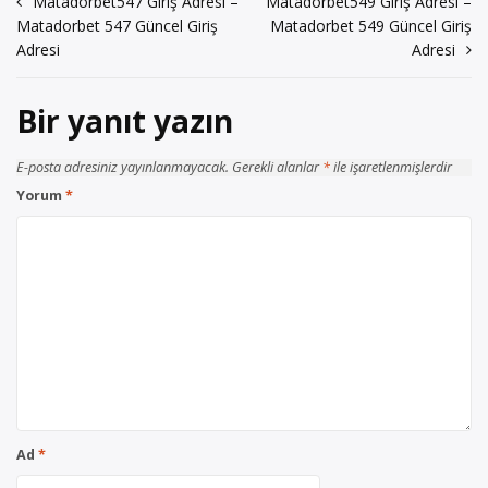
Yazı
Matadorbet547 Giriş Adresi –
Matadorbet549 Giriş Adresi –
Matadorbet 547 Güncel Giriş
Matadorbet 549 Güncel Giriş
gezinmesi
Adresi
Adresi
Bir yanıt yazın
E-posta adresiniz yayınlanmayacak.
Gerekli alanlar
*
ile işaretlenmişlerdir
Yorum
*
Ad
*