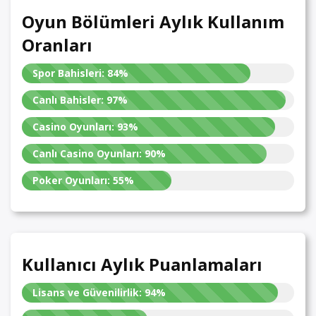
Oyun Bölümleri Aylık Kullanım
Oranları
Spor Bahisleri:
84%
Canlı Bahisler:
97%
Casino Oyunları:
93%
Canlı Casino Oyunları:
90%
Poker Oyunları:
55%
Kullanıcı Aylık Puanlamaları
Lisans ve Güvenilirlik:
94%