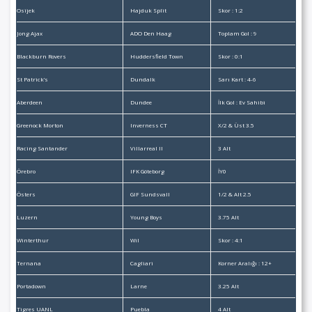
Osijek
Hajduk Split
Skor : 1:2
Jong Ajax
ADO Den Haag
Toplam Gol : 9
Blackburn Rovers
Huddersfield Town
Skor : 0:1
St Patrick’s
Dundalk
Sarı Kart : 4-6
Aberdeen
Dundee
İlk Gol : Ev Sahibi
Greenock Morton
Inverness CT
X/2 & Üst 3.5
Racing Santander
Villarreal II
3 Alt
Örebro
IFK Göteborg
İY0
Östers
GIF Sundsvall
1/2 & Alt 2.5
Luzern
Young Boys
3.75 Alt
Winterthur
Wil
Skor : 4:1
Ternana
Cagliari
Korner Aralığı : 12+
Portadown
Larne
3.25 Alt
Tigres UANL
Puebla
4 Alt