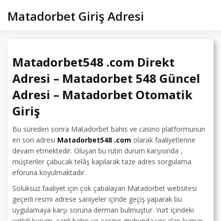
Skip
Matadorbet Giriş Adresi
to
content
Matadorbet548 .com Direkt
Adresi – Matadorbet 548 Güncel
Adresi – Matadorbet Otomatik
Giriş
Bu süreden sonra Matadorbet bahis ve casino platformunun
en son adresi
Matadorbet548 .com
olarak faaliyetlerine
devam etmektedir. Oluşan bu rutin durum karşısında ,
müşteriler çabucak telâş kapılarak taze adres sorgulama
eforuna koyulmaktadır.
Soluksuz faaliyet için çok çabalayan Matadorbet websitesi
geçerli resmi adrese saniyeler içinde geçiş yaparak bu
uygulamaya karşı soruna derman bulmuştur. Yurt içindeki
yetkili kurum, canlı bahis ve casino grubunda yer alan kumar