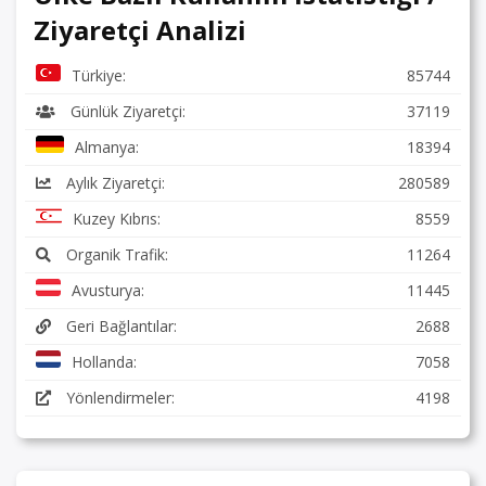
Ziyaretçi Analizi
Türkiye:
85744
Günlük Ziyaretçi:
37119
Almanya:
18394
Aylık Ziyaretçi:
280589
Kuzey Kıbrıs:
8559
Organik Trafik:
11264
Avusturya:
11445
Geri Bağlantılar:
2688
Hollanda:
7058
Yönlendirmeler:
4198