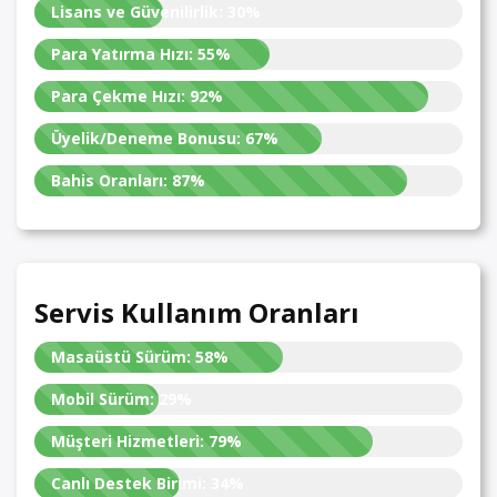
Lisans ve Güvenilirlik:
30%
Para Yatırma Hızı:
55%
Para Çekme Hızı:
92%
Üyelik/Deneme Bonusu:
67%
Bahis Oranları:
87%
Servis Kullanım Oranları
Masaüstü Sürüm:
58%
Mobil Sürüm:
29%
Müşteri Hizmetleri:
79%
Canlı Destek Birimi:
34%