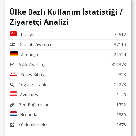
Ülke Bazlı Kullanım İstatistiği /
Ziyaretçi Analizi
Türkiye:
79612
Günlük Ziyaretçi:
37110
Almanya:
24524
Aylık Ziyaretçi:
314378
Kuzey Kıbrıs:
9328
Organik Trafik:
10273
Avusturya:
6145
Geri Bağlantılar:
1552
Hollanda:
6380
Yönlendirmeler:
2673