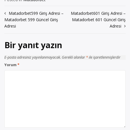
Yazı
Matadorbet599 Giriş Adresi –
Matadorbet601 Giriş Adresi –
Matadorbet 599 Güncel Giriş
Matadorbet 601 Güncel Giriş
gezinmesi
Adresi
Adresi
Bir yanıt yazın
E-posta adresiniz yayınlanmayacak.
Gerekli alanlar
*
ile işaretlenmişlerdir
Yorum
*