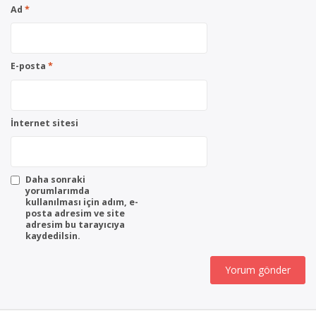
Ad
*
E-posta
*
İnternet sitesi
Daha sonraki
yorumlarımda
kullanılması için adım, e-
posta adresim ve site
adresim bu tarayıcıya
kaydedilsin.