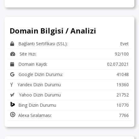
Domain Bilgisi / Analizi
Bağlantı Sertifikası (SSL):
Evet
Site Hızı:
92/100
Domain Kaydı:
02.07.2021
Google Dizin Durumu:
41048
Yandex Dizin Durumu
19360
Yahoo Dizin Durumu
21752
Bing Dizin Durumu
10770
Alexa Sıralaması:
7766