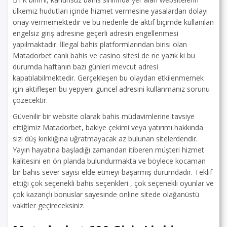
ülkemiz hudutları içinde hizmet vermesine yasalardan dolayı
onay vermemektedir ve bu nedenle de aktif biçimde kullanılan
engelsiz giriş adresine geçerli adresin engellenmesi
yapılmaktadır. İllegal bahis platformlarından birisi olan
Matadorbet canlı bahis ve casino sitesi de ne yazık ki bu
durumda haftanın bazı günleri mevcut adresi
kapatılabilmektedir. Gerçekleşen bu olaydan etkilenmemek
için aktifleşen bu yepyeni güncel adresini kullanmanız sorunu
çözecektir.
Güvenilir bir website olarak bahis müdavimlerine tavsiye
ettiğimiz Matadorbet, bakiye çekimi veya yatırımı hakkında
sizi düş kırıklığına uğratmayacak az bulunan sitelerdendir.
Yayın hayatına başladığı zamandan itiberen müşteri hizmet
kalitesini en ön planda bulundurmakta ve böylece kocaman
bir bahis sever sayısı elde etmeyi başarmış durumdadır. Teklif
ettiği çok seçenekli bahis seçenkleri , çok seçenekli oyunlar ve
çok kazançlı bonuslar sayesinde online sitede olağanüstü
vakitler geçireceksiniz.