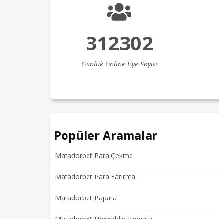
312302
Günlük Online Üye Sayısı
Popüler Aramalar
Matadorbet Para Çekme
Matadorbet Para Yatırma
Matadorbet Papara
Matadorbet Hoşgeldin Bonusu