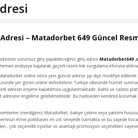
dresi
Adresi – Matadorbet 649 Güncel Resm
esinin sorunsuz giriş yapabileceğiniz giriş adresi
Matadorbet649 .
r hemen endişeye kapılarak geçerli resmi link sorgulama eforuna atılma
atadorbet online sitesi yeni güncel adrese şıp diye modifiye edilerek
statüsünde yer gören online websitelerin Türkiye ülkesinde hizmet sunm
eçerli adresin erişime kapatılması uygulanmaktadır. Bahis ve casino pl
 adresine engellme gelebilmektedir. Bu hadiseden kendinizi korumak iç
vimlerine önerdiğimiz Matadorbet, bakiye çekimi veya yatırımı hususu
i memnun etme politikasını en üst seviyede tutmakta ve bu sayede koc
ekleri , çok seçenekli oyunlar ve avantajlı promosyon seçenekleri say