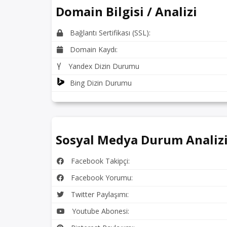
Domain Bilgisi / Analizi
Bağlantı Sertifikası (SSL):
Domain Kaydı:
Yandex Dizin Durumu
Bing Dizin Durumu
Sosyal Medya Durum Analiz
Facebook Takipçi:
Facebook Yorumu:
Twitter Paylaşımı:
Youtube Abonesi: