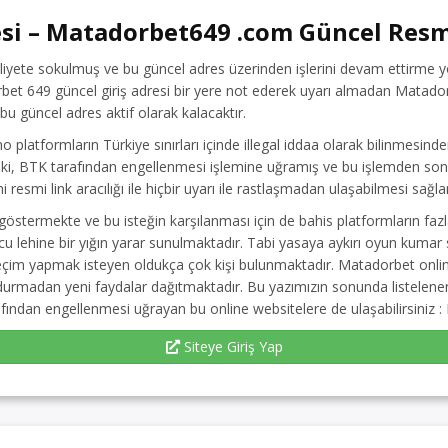
si – Matadorbet649 .com Güncel Resm
aliyete sokulmuş ve bu güncel adres üzerinden işlerini devam ettirme y
bet 649 güncel giriş adresi bir yere not ederek uyarı almadan Matadorb
u güncel adres aktif olarak kalacaktır.
ino platformların Türkiye sınırları içinde illegal iddaa olarak bilinmesi
nki, BTK tarafından engellenmesi işlemine uğramış ve bu işlemden so
esmi link aracılığı ile hiçbir uyarı ile rastlaşmadan ulaşabilmesi sağla
göstermekte ve bu isteğin karşılanması için de bahis platformların fazl
u lehine bir yığın yarar sunulmaktadır. Tabi yasaya aykırı oyun kumar 
eçim yapmak isteyen oldukça çok kişi bulunmaktadır. Matadorbet online
madan yeni faydalar dağıtmaktadır. Bu yazımızın sonunda listelenen istat
afından engellenmesi uğrayan bu online websitelere de ulaşabilirsiniz :
Siteye Giriş Yap