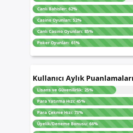
Canlı Bahisler:
62%
Casino Oyunları:
52%
Canlı Casino Oyunları:
85%
Poker Oyunları:
61%
Kullanıcı Aylık Puanlamalar
Lisans ve Güvenilirlik:
25%
Para Yatırma Hızı:
45%
Para Çekme Hızı:
73%
Üyelik/Deneme Bonusu:
66%