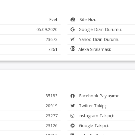
Evet
Site Hızı:
05.09.2020
Google Dizin Durumu:
23673
Yahoo Dizin Durumu
7261
Alexa Sıralaması:
i
35183
Facebook Paylaşımı:
20919
Twitter Takipçi:
23277
Instagram Takipçi:
23126
Google Takipçi: