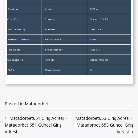
Boavista
Arouca
2.25 Alt
Casa Pia
Chaves
Korner : 2.5 Alt
Steaua Bükreş
Mioveni
Skor : 3:1
Radnik Surdulica
Backa Topola
4 Alt
Tuzlaspor
Erzurumspor
4.25 Alt
Oleksandria
Vorskla
Korner : 0.5 Üst
PAOK
Olympiakos
İY1
Posted in
Matadorbet
Yazı
Matadorbet651 Giriş Adresi –
Matadorbet653 Giriş Adresi –
Matadorbet 651 Güncel Giriş
Matadorbet 653 Güncel Giriş
gezinmesi
Adresi
Adresi