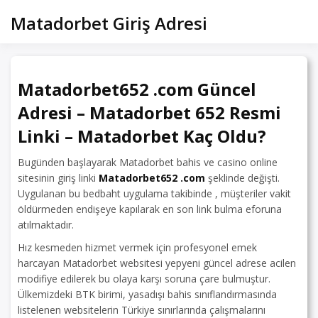
Skip
Matadorbet Giriş Adresi
to
content
Matadorbet652 .com Güncel
Adresi – Matadorbet 652 Resmi
Linki – Matadorbet Kaç Oldu?
Bugünden başlayarak Matadorbet bahis ve casino online
sitesinin giriş linki
Matadorbet652 .com
şeklinde değişti.
Uygulanan bu bedbaht uygulama takibinde , müşteriler vakit
öldürmeden endişeye kapılarak en son link bulma eforuna
atılmaktadır.
Hız kesmeden hizmet vermek için profesyonel emek
harcayan Matadorbet websitesi yepyeni güncel adrese acilen
modifiye edilerek bu olaya karşı soruna çare bulmuştur.
Ülkemizdeki BTK birimi, yasadışı bahis sınıflandırmasında
listelenen websitelerin Türkiye sınırlarında çalışmalarını