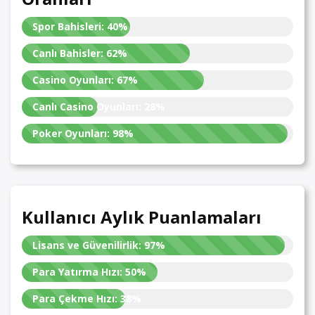
Spor Bahisleri:
40%
Canlı Bahisler:
62%
Casino Oyunları:
67%
Canlı Casino Oyunları:
28%
Poker Oyunları:
98%
Kullanıcı Aylık Puanlamaları
Lisans ve Güvenilirlik:
97%
Para Yatırma Hızı:
50%
Para Çekme Hızı:
38%