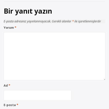
Bir yanıt yazın
E-posta adresiniz yayınlanmayacak.
Gerekli alanlar
*
ile işaretlenmişlerdir
Yorum
*
Ad
*
E-posta
*