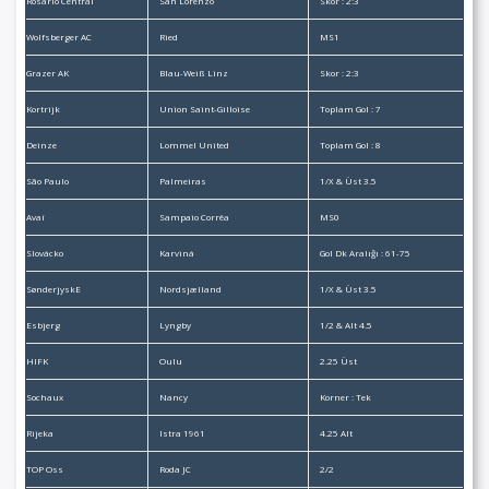
Rosario Central
San Lorenzo
Skor : 2:3
Wolfsberger AC
Ried
MS1
Grazer AK
Blau-Weiß Linz
Skor : 2:3
Kortrijk
Union Saint-Gilloise
Toplam Gol : 7
Deinze
Lommel United
Toplam Gol : 8
São Paulo
Palmeiras
1/X & Üst 3.5
Avaí
Sampaio Corrêa
MS0
Slovácko
Karviná
Gol Dk Aralığı : 61-75
SønderjyskE
Nordsjælland
1/X & Üst 3.5
Esbjerg
Lyngby
1/2 & Alt 4.5
HIFK
Oulu
2.25 Üst
Sochaux
Nancy
Korner : Tek
Rijeka
Istra 1961
4.25 Alt
TOP Oss
Roda JC
2/2