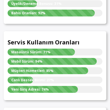
Üyelik/Deneme Bonusu:
31%
Bahis Oranları:
92%
Servis Kullanım Oranları
Masaüstü Sürüm:
71%
Mobil Sürüm:
94%
Müşteri Hizmetleri:
85%
Canlı Destek Birimi:
27%
Yeni Giriş Adresi:
74%