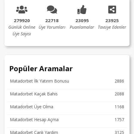
279920
22718
23095
23925
Günlük Online
Üye Yorumları
Puanlamalar
Tavsiye Edenler
Üye Sayısı
Popüler Aramalar
Matadorbet İlk Yatırım Bonusu
2886
Matadorbet Kaçak Bahis
2088
Matadorbet Üye Olma
1168
Matadorbet Hesap Açma
1757
Matadorbet Canlı Yardım
3125