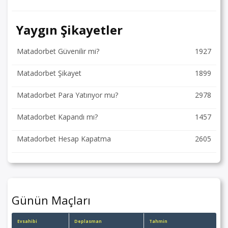
Yaygın Şikayetler
Matadorbet Güvenilir mi?
1927
Matadorbet Şikayet
1899
Matadorbet Para Yatırıyor mu?
2978
Matadorbet Kapandı mı?
1457
Matadorbet Hesap Kapatma
2605
Günün Maçları
Evsahibi
Deplasman
Tahmin