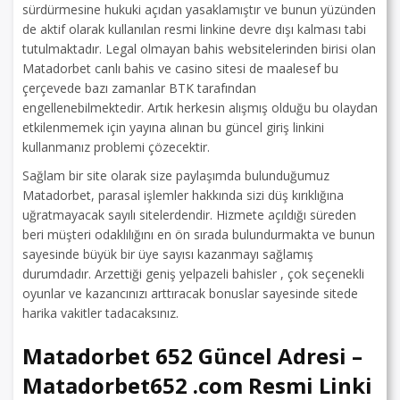
sürdürmesine hukuki açıdan yasaklamıştır ve bunun yüzünden
de aktif olarak kullanılan resmi linkine devre dışı kalması tabi
tutulmaktadır. Legal olmayan bahis websitelerinden birisi olan
Matadorbet canlı bahis ve casino sitesi de maalesef bu
çerçevede bazı zamanlar BTK tarafından
engellenebilmektedir. Artık herkesin alışmış olduğu bu olaydan
etkilenmemek için yayına alınan bu güncel giriş linkini
kullanmanız problemi çözecektir.
Sağlam bir site olarak size paylaşımda bulunduğumuz
Matadorbet, parasal işlemler hakkında sizi düş kırıklığına
uğratmayacak sayılı sitelerdendir. Hizmete açıldığı süreden
beri müşteri odaklılığını en ön sırada bulundurmakta ve bunun
sayesinde büyük bir üye sayısı kazanmayı sağlamış
durumdadır. Arzettiği geniş yelpazeli bahisler , çok seçenekli
oyunlar ve kazancınızı arttıracak bonuslar sayesinde sitede
harika vakitler tadacaksınız.
Matadorbet 652 Güncel Adresi –
Matadorbet652 .com Resmi Linki