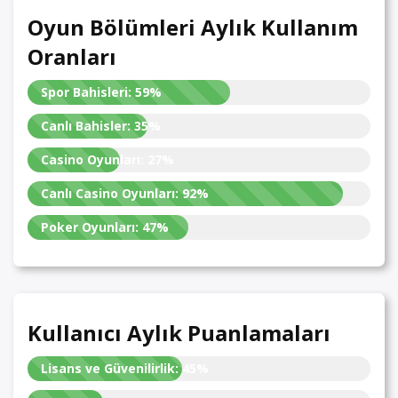
Oyun Bölümleri Aylık Kullanım
Oranları
Spor Bahisleri:
59%
Canlı Bahisler:
35%
Casino Oyunları:
27%
Canlı Casino Oyunları:
92%
Poker Oyunları:
47%
Kullanıcı Aylık Puanlamaları
Lisans ve Güvenilirlik:
45%