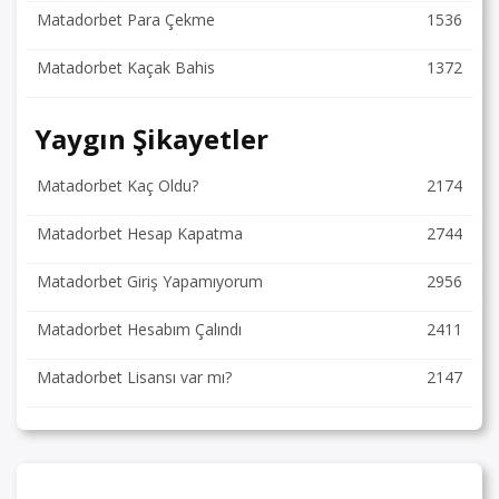
Matadorbet Para Çekme
1536
Matadorbet Kaçak Bahis
1372
Yaygın Şikayetler
Matadorbet Kaç Oldu?
2174
Matadorbet Hesap Kapatma
2744
Matadorbet Giriş Yapamıyorum
2956
Matadorbet Hesabım Çalındı
2411
Matadorbet Lisansı var mı?
2147