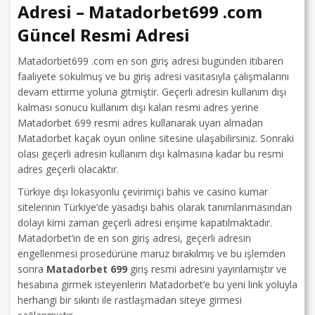
Adresi – Matadorbet699 .com
Güncel Resmi Adresi
Matadorbet699 .com en son giriş adresi bugünden itibaren
faaliyete sokulmuş ve bu giriş adresi vasıtasıyla çalışmalarını
devam ettirme yoluna gitmiştir. Geçerli adresin kullanım dışı
kalması sonucu kullanım dışı kalan resmi adres yerine
Matadorbet 699 resmi adres kullanarak uyarı almadan
Matadorbet kaçak oyun online sitesine ulaşabilirsiniz. Sonraki
olası geçerli adresin kullanım dışı kalmasına kadar bu resmi
adres geçerli olacaktır.
Türkiye dışı lokasyonlu çevirimiçi bahis ve casino kumar
sitelerinin Türkiye’de yasadışı bahis olarak tanımlanmasından
dolayı kimi zaman geçerli adresi erişime kapatılmaktadır.
Matadorbet’in de en son giriş adresi, geçerli adresin
engellenmesi prosedürüne maruz bırakılmış ve bu işlemden
sonra
Matadorbet 699
giriş resmi adresini yayınlamıştır ve
hesabına girmek isteyenlerin Matadorbet’e bu yeni link yoluyla
herhangi bir sıkıntı ile rastlaşmadan siteye girmesi