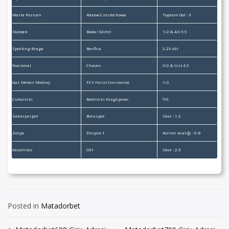
Warta Poznan
Raków Czestochowa
Toplam Gol : 3
Stabæk
Bodø / Glimt
1/2 & Alt 3.5
Sporting Braga
Benfica
2.25 Alt
Nacional
Chaves
X/2 & Üst 4.5
Gaz Metan Mediaş
FCV Farul Constanta
1/2
Cukaricki
Radnicki Kragujevac
İY0
Sakaryaspor
Boluspor
Skor : 1:2
Zorya
Dnipro-1
Korner Aralığı : 0-8
Atromitos
OFI
Skor : 2:3
Posted in
Matadorbet