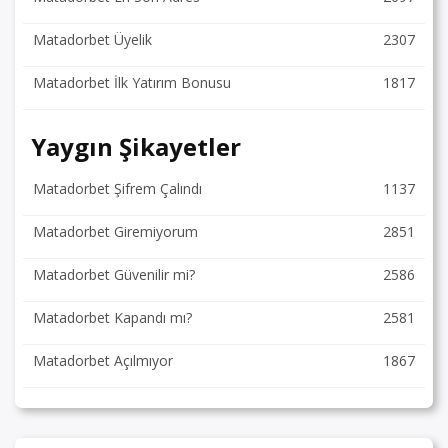
Matadorbet Üyelik
2307
Matadorbet İlk Yatırım Bonusu
1817
Yaygın Şikayetler
Matadorbet Şifrem Çalındı
1137
Matadorbet Giremiyorum
2851
Matadorbet Güvenilir mi?
2586
Matadorbet Kapandı mı?
2581
Matadorbet Açılmıyor
1867