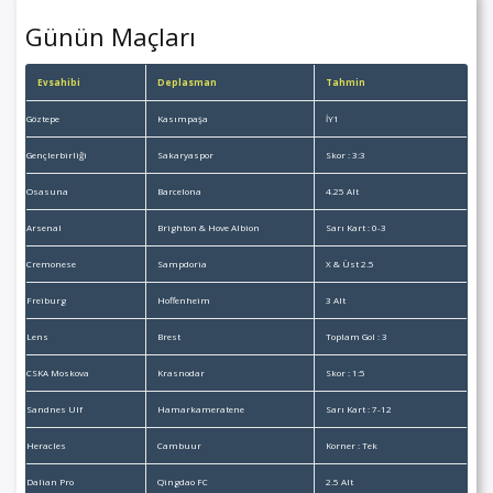
Günün Maçları
Evsahibi
Deplasman
Tahmin
Göztepe
Kasımpaşa
İY1
Gençlerbirliği
Sakaryaspor
Skor : 3:3
Osasuna
Barcelona
4.25 Alt
Arsenal
Brighton & Hove Albion
Sarı Kart : 0-3
Cremonese
Sampdoria
X & Üst 2.5
Freiburg
Hoffenheim
3 Alt
Lens
Brest
Toplam Gol : 3
CSKA Moskova
Krasnodar
Skor : 1:5
Sandnes Ulf
Hamarkameratene
Sarı Kart : 7-12
Heracles
Cambuur
Korner : Tek
Dalian Pro
Qingdao FC
2.5 Alt