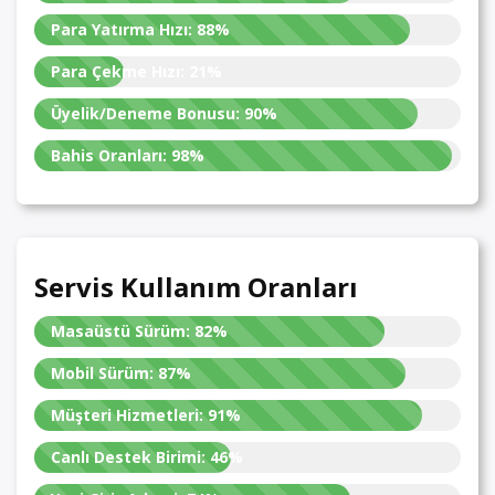
Para Yatırma Hızı:
88%
Para Çekme Hızı:
21%
Üyelik/Deneme Bonusu:
90%
Bahis Oranları:
98%
Servis Kullanım Oranları
Masaüstü Sürüm:
82%
Mobil Sürüm:
87%
Müşteri Hizmetleri:
91%
Canlı Destek Birimi:
46%