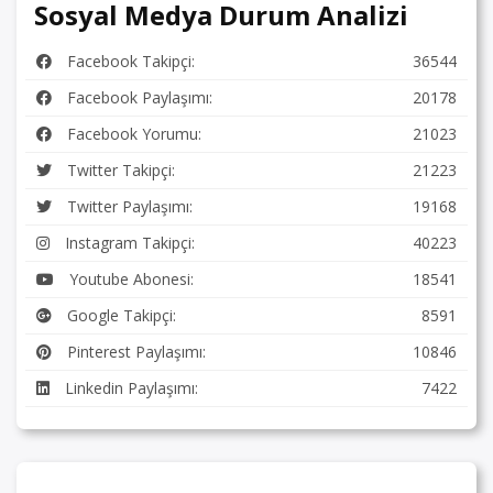
Sosyal Medya Durum Analizi
Facebook Takipçi:
36544
Facebook Paylaşımı:
20178
Facebook Yorumu:
21023
Twitter Takipçi:
21223
Twitter Paylaşımı:
19168
Instagram Takipçi:
40223
Youtube Abonesi:
18541
Google Takipçi:
8591
Pinterest Paylaşımı:
10846
Linkedin Paylaşımı:
7422