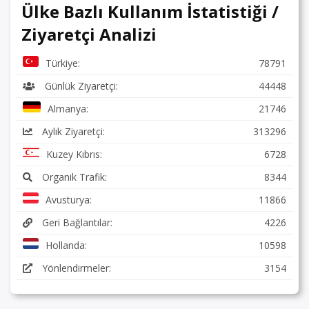
Ülke Bazlı Kullanım İstatistiği /
Ziyaretçi Analizi
Türkiye:
78791
Günlük Ziyaretçi:
44448
Almanya:
21746
Aylık Ziyaretçi:
313296
Kuzey Kıbrıs:
6728
Organik Trafik:
8344
Avusturya:
11866
Geri Bağlantılar:
4226
Hollanda:
10598
Yönlendirmeler:
3154