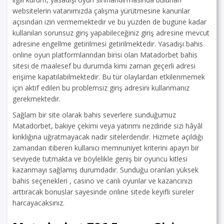
websitelerin vatanımızda çalışma yürütmesine kanunlar
açısından izin vermemektedir ve bu yüzden de bugüne kadar
kullanılan sorunsuz giriş yapabileceğiniz giriş adresine mevcut
adresine engellme getirilmesi getirilmektedir. Yasadışı bahis
online oyun platformlarından birisi olan Matadorbet bahis
sitesi de maalesef bu durumda kimi zaman geçerli adresi
erişime kapatılabilmektedir. Bu tür olaylardan etkilenmemek
için aktif edilen bu problemsiz giriş adresini kullanmanız
gerekmektedir.
Sağlam bir site olarak bahis severlere sunduğumuz
Matadorbet, bakiye çekimi veya yatırımı nezdinde sizi hâyâl
kırıklığına uğratmayacak nadir sitelerdendir. Hizmete açıldığı
zamandan itiberen kullanıcı memnuniyet kriterini apayrı bir
seviyede tutmakta ve böylelikle geniş bir oyuncu kitlesi
kazanmayı sağlamış durumdadır. Sunduğu oranları yüksek
bahis seçenekleri , casino ve canlı oyunlar ve kazancınızı
arttıracak bonuslar sayesinde online sitede keyifli süreler
harcayacaksınız.