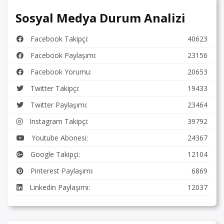
Sosyal Medya Durum Analizi
Facebook Takipçi:
40623
Facebook Paylaşımı:
23156
Facebook Yorumu:
20653
Twitter Takipçi:
19433
Twitter Paylaşımı:
23464
Instagram Takipçi:
39792
Youtube Abonesi:
24367
Google Takipçi:
12104
Pinterest Paylaşımı:
6869
Linkedin Paylaşımı:
12037