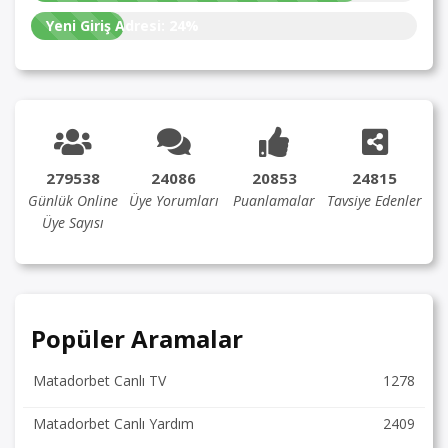
Yeni Giriş Adresi:
24%
279538
24086
20853
24815
Günlük Online
Üye Yorumları
Puanlamalar
Tavsiye Edenler
Üye Sayısı
Popüler Aramalar
Matadorbet Canlı TV
1278
Matadorbet Canlı Yardım
2409