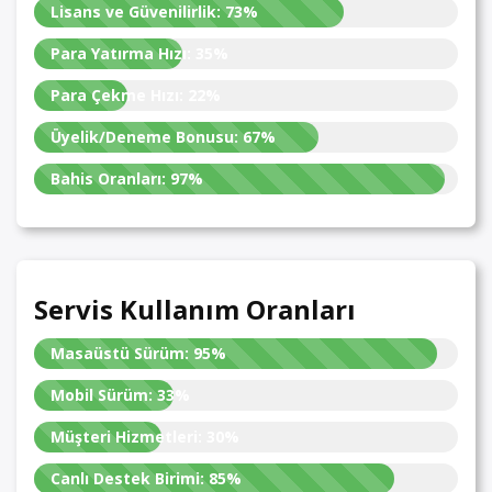
Lisans ve Güvenilirlik:
73%
Para Yatırma Hızı:
35%
Para Çekme Hızı:
22%
Üyelik/Deneme Bonusu:
67%
Bahis Oranları:
97%
Servis Kullanım Oranları
Masaüstü Sürüm:
95%
Mobil Sürüm:
33%
Müşteri Hizmetleri:
30%
Canlı Destek Birimi:
85%