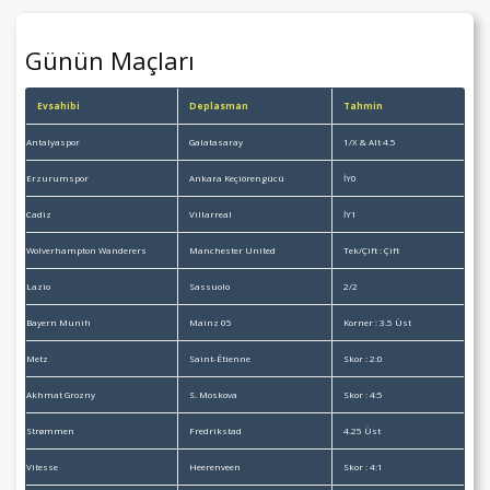
Günün Maçları
Evsahibi
Deplasman
Tahmin
Antalyaspor
Galatasaray
1/X & Alt 4.5
Erzurumspor
Ankara Keçiörengücü
İY0
Cadiz
Villarreal
İY1
Wolverhampton Wanderers
Manchester United
Tek/Çift : Çift
Lazio
Sassuolo
2/2
Bayern Munih
Mainz 05
Korner : 3.5 Üst
Metz
Saint-Étienne
Skor : 2:0
Akhmat Grozny
S. Moskova
Skor : 4:5
Strømmen
Fredrikstad
4.25 Üst
Vitesse
Heerenveen
Skor : 4:1