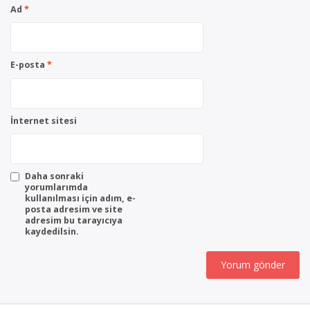
Ad
*
E-posta
*
İnternet sitesi
Daha sonraki
yorumlarımda
kullanılması için adım, e-
posta adresim ve site
adresim bu tarayıcıya
kaydedilsin.