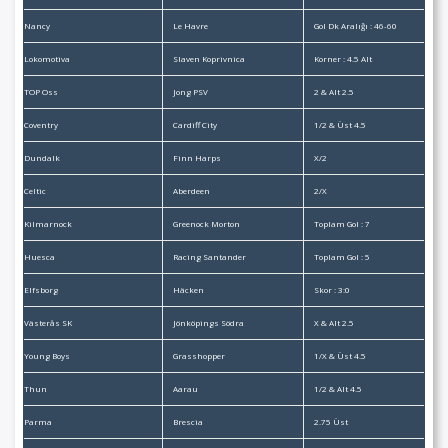
Nancy
Le Havre
Gol Dk Aralığı : 46-60
Lokomotiva
Slaven Koprivnica
Korner : 4.5 Alt
TOP Oss
Jong PSV
2 & Alt 2.5
Coventry
Cardiff City
1/2 & Üst 4.5
Dundalk
Finn Harps
X/2
Celtic
Aberdeen
2/X
Kilmarnock
Greenock Morton
Toplam Gol : 7
Huesca
Racing Santander
Toplam Gol : 5
Elfsborg
Häcken
Skor : 3:0
Västerås SK
Jönköpings Södra
X & Alt 2.5
Young Boys
Grasshopper
1/X & Üst 4.5
Thun
Aarau
1/2 & Alt 4.5
Parma
Brescia
2.75 Üst