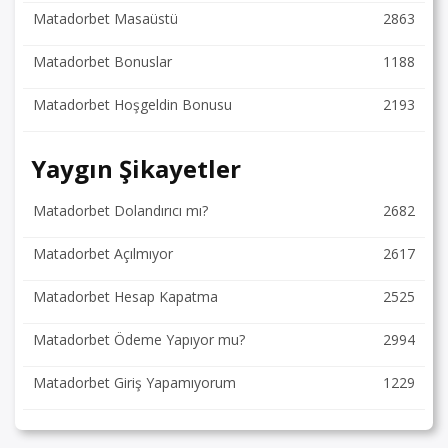
Matadorbet Masaüstü
2863
Matadorbet Bonuslar
1188
Matadorbet Hoşgeldin Bonusu
2193
Yaygın Şikayetler
Matadorbet Dolandırıcı mı?
2682
Matadorbet Açılmıyor
2617
Matadorbet Hesap Kapatma
2525
Matadorbet Ödeme Yapıyor mu?
2994
Matadorbet Giriş Yapamıyorum
1229