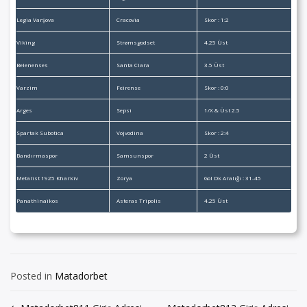
Legia Varşova
Cracovia
Skor : 1:2
Viking
Strømsgodset
4.25 Üst
Belenenses
Santa Clara
3.5 Üst
Varzim
Feirense
Skor : 0:0
Arges
Sepsi
1/X & Üst 2.5
Spartak Subotica
Vojvodina
Skor : 2:4
Bandırmaspor
Samsunspor
2 Üst
Metalist 1925 Kharkiv
Zorya
Gol Dk Aralığı : 31-45
Panathinaikos
Asteras Tripolis
4.25 Üst
Posted in
Matadorbet