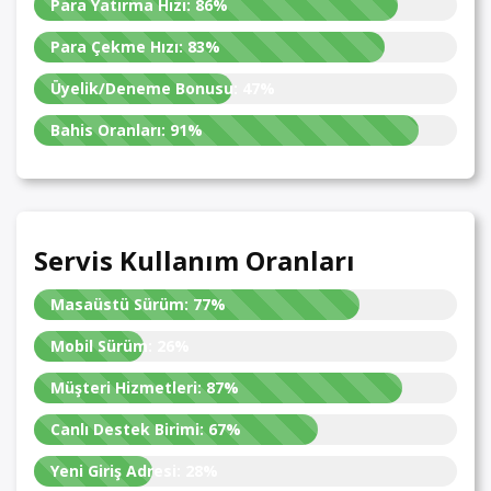
Para Yatırma Hızı:
86%
Para Çekme Hızı:
83%
Üyelik/Deneme Bonusu:
47%
Bahis Oranları:
91%
Servis Kullanım Oranları
Masaüstü Sürüm:
77%
Mobil Sürüm:
26%
Müşteri Hizmetleri:
87%
Canlı Destek Birimi:
67%
Yeni Giriş Adresi:
28%