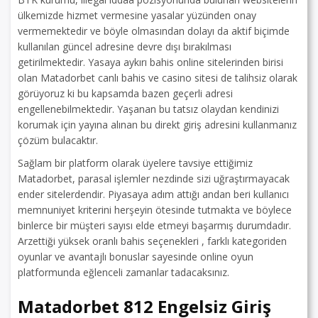
ülkemizde hizmet vermesine yasalar yüzünden onay
vermemektedir ve böyle olmasından dolayı da aktif biçimde
kullanılan güncel adresine devre dışı bırakılması
getirilmektedir. Yasaya aykırı bahis online sitelerinden birisi
olan Matadorbet canlı bahis ve casino sitesi de talihsiz olarak
görüyoruz ki bu kapsamda bazen geçerli adresi
engellenebilmektedir. Yaşanan bu tatsız olaydan kendinizi
korumak için yayına alınan bu direkt giriş adresini kullanmanız
çözüm bulacaktır.
Sağlam bir platform olarak üyelere tavsiye ettiğimiz
Matadorbet, parasal işlemler nezdinde sizi uğraştırmayacak
ender sitelerdendir. Piyasaya adım attığı andan beri kullanıcı
memnuniyet kriterini herşeyin ötesinde tutmakta ve böylece
binlerce bir müşteri sayısı elde etmeyi başarmış durumdadır.
Arzettiği yüksek oranlı bahis seçenekleri , farklı kategoriden
oyunlar ve avantajlı bonuslar sayesinde online oyun
platformunda eğlenceli zamanlar tadacaksınız.
Matadorbet 812 Engelsiz Giriş