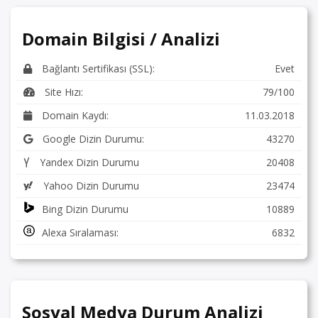
Domain Bilgisi / Analizi
Bağlantı Sertifikası (SSL):
Evet
Site Hızı:
79/100
Domain Kaydı:
11.03.2018
Google Dizin Durumu:
43270
Yandex Dizin Durumu
20408
Yahoo Dizin Durumu
23474
Bing Dizin Durumu
10889
Alexa Sıralaması:
6832
Sosyal Medya Durum Analizi