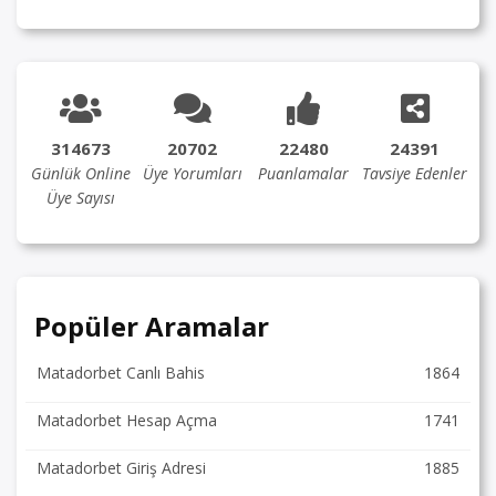
314673
20702
22480
24391
Günlük Online
Üye Yorumları
Puanlamalar
Tavsiye Edenler
Üye Sayısı
Popüler Aramalar
Matadorbet Canlı Bahis
1864
Matadorbet Hesap Açma
1741
Matadorbet Giriş Adresi
1885