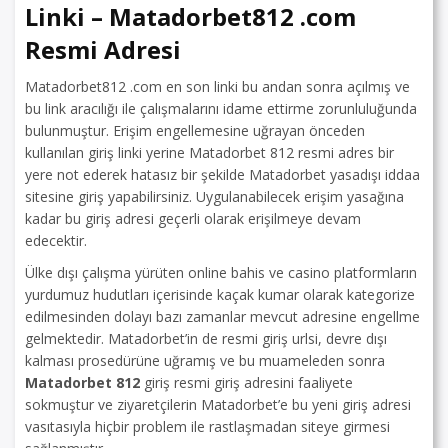
Linki – Matadorbet812 .com
Resmi Adresi
Matadorbet812 .com en son linki bu andan sonra açılmış ve
bu link aracılığı ile çalışmalarını idame ettirme zorunluluğunda
bulunmuştur. Erişim engellemesine uğrayan önceden
kullanılan giriş linki yerine Matadorbet 812 resmi adres bir
yere not ederek hatasız bir şekilde Matadorbet yasadışı iddaa
sitesine giriş yapabilirsiniz. Uygulanabilecek erişim yasağına
kadar bu giriş adresi geçerli olarak erişilmeye devam
edecektir.
Ülke dışı çalışma yürüten online bahis ve casino platformların
yurdumuz hudutları içerisinde kaçak kumar olarak kategorize
edilmesinden dolayı bazı zamanlar mevcut adresine engellme
gelmektedir. Matadorbet’in de resmi giriş urlsi, devre dışı
kalması prosedürüne uğramış ve bu muameleden sonra
Matadorbet 812
giriş resmi giriş adresini faaliyete
sokmuştur ve ziyaretçilerin Matadorbet’e bu yeni giriş adresi
vasıtasıyla hiçbir problem ile rastlaşmadan siteye girmesi