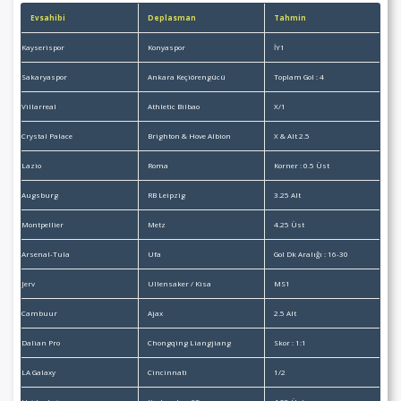
Evsahibi
Deplasman
Tahmin
Kayserispor
Konyaspor
İY1
Sakaryaspor
Ankara Keçiörengücü
Toplam Gol : 4
Villarreal
Athletic Bilbao
X/1
Crystal Palace
Brighton & Hove Albion
X & Alt 2.5
Lazio
Roma
Korner : 0.5 Üst
Augsburg
RB Leipzig
3.25 Alt
Montpellier
Metz
4.25 Üst
Arsenal-Tula
Ufa
Gol Dk Aralığı : 16-30
Jerv
Ullensaker / Kisa
MS1
Cambuur
Ajax
2.5 Alt
Dalian Pro
Chongqing Liangjiang
Skor : 1:1
LA Galaxy
Cincinnati
1/2