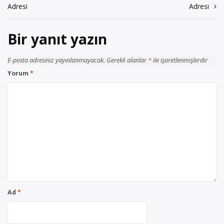
gezinmesi
Adresi
Adresi
Bir yanıt yazın
E-posta adresiniz yayınlanmayacak.
Gerekli alanlar
*
ile işaretlenmişlerdir
Yorum
*
Ad
*