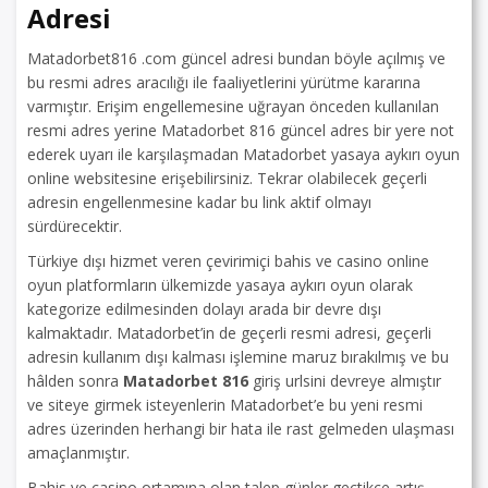
Adresi
Matadorbet816 .com güncel adresi bundan böyle açılmış ve
bu resmi adres aracılığı ile faaliyetlerini yürütme kararına
varmıştır. Erişim engellemesine uğrayan önceden kullanılan
resmi adres yerine Matadorbet 816 güncel adres bir yere not
ederek uyarı ile karşılaşmadan Matadorbet yasaya aykırı oyun
online websitesine erişebilirsiniz. Tekrar olabilecek geçerli
adresin engellenmesine kadar bu link aktif olmayı
sürdürecektir.
Türkiye dışı hizmet veren çevirimiçi bahis ve casino online
oyun platformların ülkemizde yasaya aykırı oyun olarak
kategorize edilmesinden dolayı arada bir devre dışı
kalmaktadır. Matadorbet’in de geçerli resmi adresi, geçerli
adresin kullanım dışı kalması işlemine maruz bırakılmış ve bu
hâlden sonra
Matadorbet 816
giriş urlsini devreye almıştır
ve siteye girmek isteyenlerin Matadorbet’e bu yeni resmi
adres üzerinden herhangi bir hata ile rast gelmeden ulaşması
amaçlanmıştır.
Bahis ve casino ortamına olan talep günler geçtikçe artış