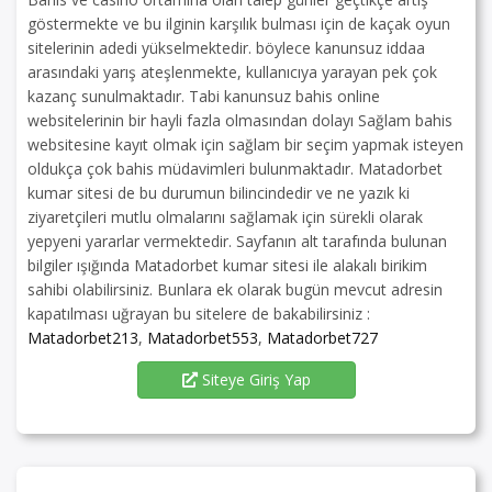
göstermekte ve bu ilginin karşılık bulması için de kaçak oyun
sitelerinin adedi yükselmektedir. böylece kanunsuz iddaa
arasındaki yarış ateşlenmekte, kullanıcıya yarayan pek çok
kazanç sunulmaktadır. Tabi kanunsuz bahis online
websitelerinin bir hayli fazla olmasından dolayı Sağlam bahis
websitesine kayıt olmak için sağlam bir seçim yapmak isteyen
oldukça çok bahis müdavimleri bulunmaktadır. Matadorbet
kumar sitesi de bu durumun bilincindedir ve ne yazık ki
ziyaretçileri mutlu olmalarını sağlamak için sürekli olarak
yepyeni yararlar vermektedir. Sayfanın alt tarafında bulunan
bilgiler ışığında Matadorbet kumar sitesi ile alakalı birikim
sahibi olabilirsiniz. Bunlara ek olarak bugün mevcut adresin
kapatılması uğrayan bu sitelere de bakabilirsiniz :
Matadorbet213
,
Matadorbet553
,
Matadorbet727
Siteye Giriş Yap