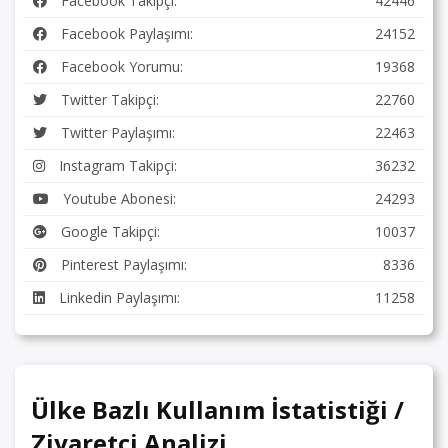
Facebook Takipçi:
42446
Facebook Paylaşımı:
24152
Facebook Yorumu:
19368
Twitter Takipçi:
22760
Twitter Paylaşımı:
22463
Instagram Takipçi:
36232
Youtube Abonesi:
24293
Google Takipçi:
10037
Pinterest Paylaşımı:
8336
Linkedin Paylaşımı:
11258
Ülke Bazlı Kullanım İstatistiği /
Ziyaretçi Analizi