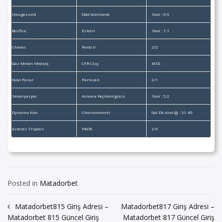
Haugesund
Odd Grenland
Skor : 0:5
Benfica
Estoril
Skor : 1:1
Chaves
Porto II
2/2
Gaz Metan Mediaş
CFR Cluj
MS0
Novi Pazar
Partizan
2/1
Sakaryaspor
Ankara Keçiörengücü
Skor : 5:2
Dynamo Kiev
Chornomorets
Gol Dk Aralığı : 31-45
Asteras Tripolis
PAOK
2/X
Posted in
Matadorbet
Yazı
Matadorbet815 Giriş Adresi –
Matadorbet817 Giriş Adresi –
Matadorbet 815 Güncel Giriş
Matadorbet 817 Güncel Giriş