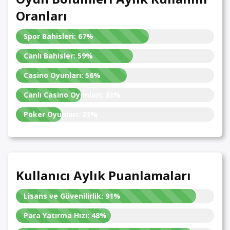
Oranları
Spor Bahisleri:
67%
Canlı Bahisler:
59%
Casino Oyunları:
56%
Canlı Casino Oyunları:
33%
Poker Oyunları:
23%
Kullanıcı Aylık Puanlamaları
Lisans ve Güvenilirlik:
91%
Para Yatırma Hızı:
48%