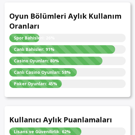
Oyun Bölümleri Aylık Kullanım
Oranları
Spor Bahisleri:
26%
Canlı Bahisler:
91%
Casino Oyunları:
80%
Canlı Casino Oyunları:
58%
Poker Oyunları:
45%
Kullanıcı Aylık Puanlamaları
Lisans ve Güvenilirlik:
62%