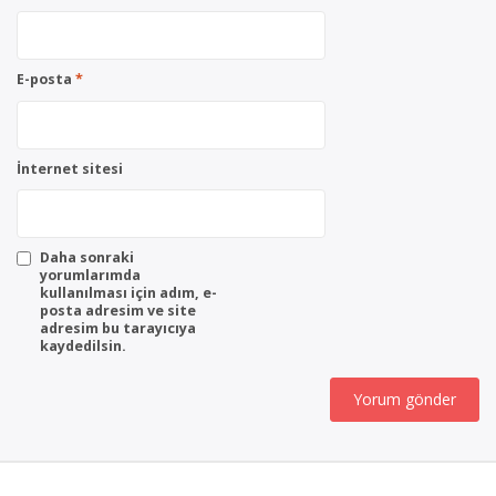
E-posta
*
İnternet sitesi
Daha sonraki
yorumlarımda
kullanılması için adım, e-
posta adresim ve site
adresim bu tarayıcıya
kaydedilsin.