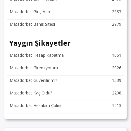
Matadorbet Giriş Adresi
2537
Matadorbet Bahis Sitesi
2979
Yaygın Şikayetler
Matadorbet Hesap Kapatma
1061
Matadorbet Giremiyorum
2026
Matadorbet Güvenilir mi?
1539
Matadorbet Kaç Oldu?
2208
Matadorbet Hesabım Çalındı
1213