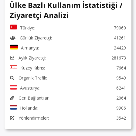
Ülke Bazlı Kullanım İstatistiği /
Ziyaretçi Analizi
Türkiye:
79060
Günlük Ziyaretçi:
41261
Almanya:
24429
Aylık Ziyaretçi:
281673
Kuzey Kıbrıs:
7664
Organik Trafik:
9549
Avusturya:
6241
Geri Bağlantılar:
2064
Hollanda:
9906
Yönlendirmeler:
3542