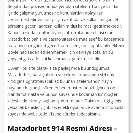
illegal iddaa pozisyonunda yer alan sitelerin Türkiye sınırları
içinde çalışma yürütmesine kanunlardan dolayı izin
vermemektedir ve dolayısıyla aktif olarak kullanılan güncel
adresine geçerli adresin kullanım dışı kalması getirilmektedir.
Kanunsuz iddaa online oyun platformlarından birisi olan
Matadorbet bahis ve casino sitesi de maalesef bu kapsamda
haftanın bazı günleri geçerli adresi erişime kapatılabilmektedir.
Böyle hadiseden etkilenmemek için devreye sokulan bu
yepyeni giriş adresini kullanmanız gerekmektedir.
Güvenli bir site olarak size paylaşımda bulunduğumuz
Matadorbet, para yatırma ve çekme konusunda sizi düş
kırıklığına uğratmayacak az bulunan sitelerdendir. Yayın
hayatına başladığı süreden beri müşteri odaklılığını en ön
planda tutmakta ve bunun sayesinde kocaman bir müşteri
kitlesi elde etmeyi sağlamış durumdadır. Takdim ettiği geniş
yelpazeli bahisler , çok seçenekli oyunlar ve avantajlı bonuslar
sayesinde websitede efsane süreler tadacaksınız.
Matadorbet 914 Resmi Adresi –