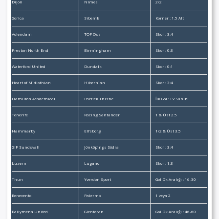
Dijon
Nîmes
2/2
Gorica
Sibenik
Korner : 1.5 Alt
Volendam
TOP Oss
Skor : 3:4
Preston North End
Birmingham
Skor : 0:3
Waterford United
Dundalk
Skor : 0:1
Heart of Midlothian
Hibernian
Skor : 3:4
Hamilton Academical
Partick Thistle
İlk Gol : Ev Sahibi
Tenerife
Racing Santander
1 & Üst 2.5
Hammarby
Elfsborg
1/2 & Üst 3.5
GIF Sundsvall
Jönköpings Södra
Skor : 3:4
Luzern
Lugano
Skor : 1:3
Thun
Yverdon Sport
Gol Dk Aralığı : 16-30
Benevento
Palermo
1 veya 2
Ballymena United
Glentoran
Gol Dk Aralığı : 46-60