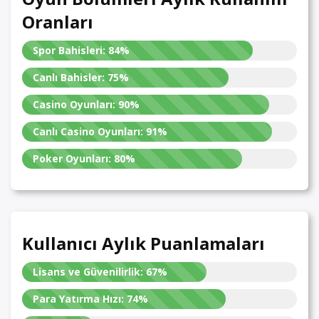
Oranları
Spor Bahisleri:
84%
Canlı Bahisler:
75%
Casino Oyunları:
90%
Canlı Casino Oyunları:
91%
Poker Oyunları:
80%
Kullanıcı Aylık Puanlamaları
Lisans ve Güvenilirlik:
67%
Para Yatırma Hızı:
74%