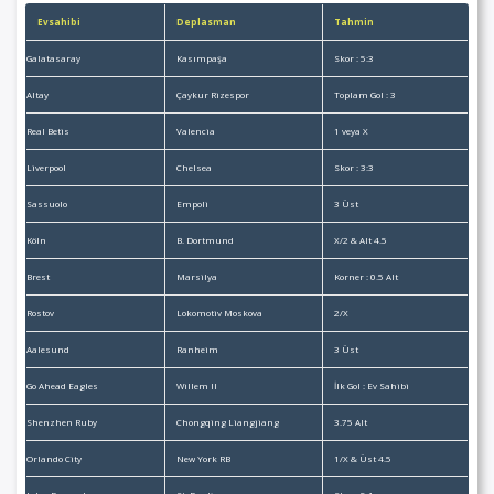
Evsahibi
Deplasman
Tahmin
Galatasaray
Kasımpaşa
Skor : 5:3
Altay
Çaykur Rizespor
Toplam Gol : 3
Real Betis
Valencia
1 veya X
Liverpool
Chelsea
Skor : 3:3
Sassuolo
Empoli
3 Üst
Köln
B. Dortmund
X/2 & Alt 4.5
Brest
Marsilya
Korner : 0.5 Alt
Rostov
Lokomotiv Moskova
2/X
Aalesund
Ranheim
3 Üst
Go Ahead Eagles
Willem II
İlk Gol : Ev Sahibi
Shenzhen Ruby
Chongqing Liangjiang
3.75 Alt
Orlando City
New York RB
1/X & Üst 4.5