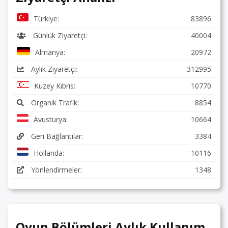
Türkiye:
83896
Günlük Ziyaretçi:
40004
Almanya:
20972
Aylık Ziyaretçi:
312995
Kuzey Kıbrıs:
10770
Organik Trafik:
8854
Avusturya:
10664
Geri Bağlantılar:
3384
Hollanda:
10116
Yönlendirmeler:
1348
Oyun Bölümleri Aylık Kullanım