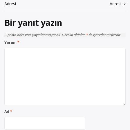
gezinmesi
Adresi
Adresi
Bir yanıt yazın
E-posta adresiniz yayınlanmayacak.
Gerekli alanlar
*
ile işaretlenmişlerdir
Yorum
*
Ad
*