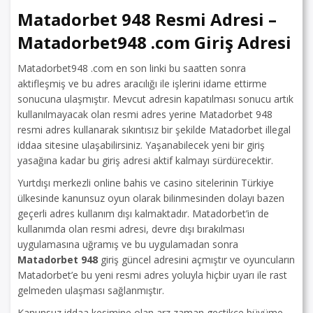
Matadorbet 948 Resmi Adresi –
Matadorbet948 .com Giriş Adresi
Matadorbet948 .com en son linki bu saatten sonra
aktifleşmiş ve bu adres aracılığı ile işlerini idame ettirme
sonucuna ulaşmıştır. Mevcut adresin kapatılması sonucu artık
kullanılmayacak olan resmi adres yerine Matadorbet 948
resmi adres kullanarak sıkıntısız bir şekilde Matadorbet illegal
iddaa sitesine ulaşabilirsiniz. Yaşanabilecek yeni bir giriş
yasağına kadar bu giriş adresi aktif kalmayı sürdürecektir.
Yurtdışı merkezli online bahis ve casino sitelerinin Türkiye
ülkesinde kanunsuz oyun olarak bilinmesinden dolayı bazen
geçerli adres kullanım dışı kalmaktadır. Matadorbet’in de
kullanımda olan resmi adresi, devre dışı bırakılması
uygulamasına uğramış ve bu uygulamadan sonra
Matadorbet 948
giriş güncel adresini açmıştır ve oyuncuların
Matadorbet’e bu yeni resmi adres yoluyla hiçbir uyarı ile rast
gelmeden ulaşması sağlanmıştır.
Kanunsuz iddaa kesimine olan arz zaman geçtikçe büyüme