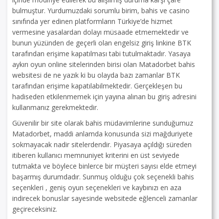
bulmuştur. Yurdumuzdaki sorumlu birim, bahis ve casino
sınıfında yer edinen platformların Türkiye’de hizmet
vermesine yasalardan dolayı müsaade etmemektedir ve
bunun yüzünden de geçerli olan engelsiz giriş linkine BTK
tarafından erişime kapatılması tabi tutulmaktadır. Yasaya
aykırı oyun online sitelerinden birisi olan Matadorbet bahis
websitesi de ne yazık ki bu olayda bazı zamanlar BTK
tarafından erişime kapatılabilmektedir. Gerçekleşen bu
hadiseden etkilenmemek için yayına alınan bu giriş adresini
kullanmanız gerekmektedir.
Güvenilir bir site olarak bahis müdavimlerine sunduğumuz
Matadorbet, maddi anlamda konusunda sizi mağduriyete
sokmayacak nadir sitelerdendir. Piyasaya açıldığı süreden
itiberen kullanıcı memnuniyet kriterini en üst seviyede
tutmakta ve böylece binlerce bir müşteri sayısı elde etmeyi
başarmış durumdadır. Sunmuş olduğu çok seçenekli bahis
seçenkleri , geniş oyun seçenekleri ve kaybınızı en aza
indirecek bonuslar sayesinde websitede eğlenceli zamanlar
geçireceksiniz.