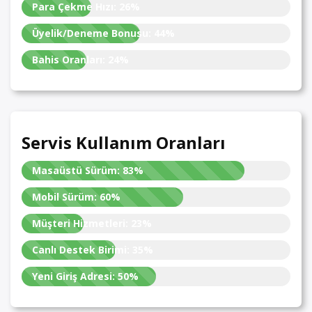
Para Çekme Hızı:
26%
Üyelik/Deneme Bonusu:
44%
Bahis Oranları:
24%
Servis Kullanım Oranları
Masaüstü Sürüm:
83%
Mobil Sürüm:
60%
Müşteri Hizmetleri:
23%
Canlı Destek Birimi:
35%
Yeni Giriş Adresi:
50%