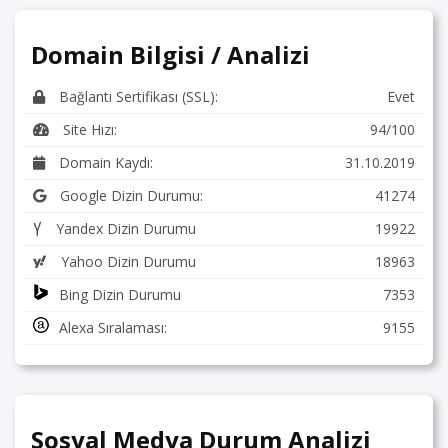
Domain Bilgisi / Analizi
Bağlantı Sertifikası (SSL):
Evet
Site Hızı:
94/100
Domain Kaydı:
31.10.2019
Google Dizin Durumu:
41274
Yandex Dizin Durumu
19922
Yahoo Dizin Durumu
18963
Bing Dizin Durumu
7353
Alexa Sıralaması:
9155
Sosyal Medya Durum Analizi