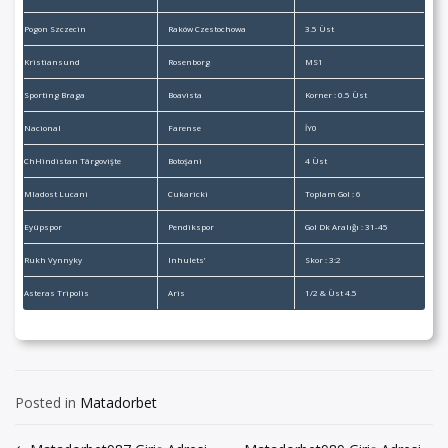
Pogon Szczecin
Raków Czestochowa
3.5 Üst
Kristiansund
Rosenborg
MS1
Sporting Braga
Boavista
Korner : 0.5 Üst
Nacional
Farense
İY0
ChHindistan Târgovişte
Botoşani
4 Üst
Mladost Lucani
Cukaricki
Toplam Gol : 6
Eyüpspor
Pendikspor
Gol Dk Aralığı : 31-45
Rukh Vynnyky
Inhulets’
Skor : 3:2
Asteras Tripolis
Aris
1/2 & Üst 4.5
Posted in
Matadorbet