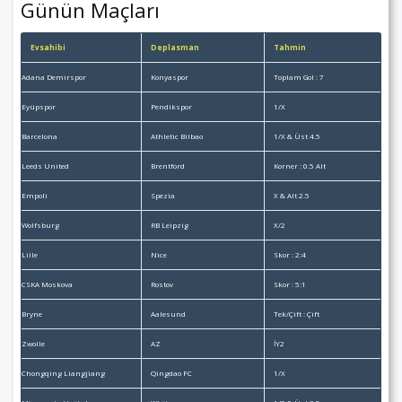
Günün Maçları
Evsahibi
Deplasman
Tahmin
Adana Demirspor
Konyaspor
Toplam Gol : 7
Eyüpspor
Pendikspor
1/X
Barcelona
Athletic Bilbao
1/X & Üst 4.5
Leeds United
Brentford
Korner : 0.5 Alt
Empoli
Spezia
X & Alt 2.5
Wolfsburg
RB Leipzig
X/2
Lille
Nice
Skor : 2:4
CSKA Moskova
Rostov
Skor : 5:1
Bryne
Aalesund
Tek/Çift : Çift
Zwolle
AZ
İY2
Chongqing Liangjiang
Qingdao FC
1/X