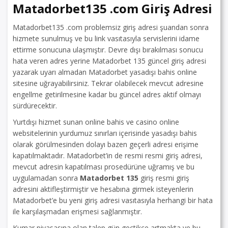
Matadorbet135 .com Giriş Adresi
Matadorbet135 .com problemsiz giriş adresi şuandan sonra
hizmete sunulmuş ve bu link vasıtasıyla servislerini idame
ettirme sonucuna ulaşmıştır. Devre dışı bırakılması sonucu
hata veren adres yerine Matadorbet 135 güncel giriş adresi
yazarak uyarı almadan Matadorbet yasadışı bahis online
sitesine uğrayabilirsiniz. Tekrar olabilecek mevcut adresine
engellme getirilmesine kadar bu güncel adres aktif olmayı
sürdürecektir.
Yurtdışı hizmet sunan online bahis ve casino online
websitelerinin yurdumuz sınırları içerisinde yasadışı bahis
olarak görülmesinden dolayı bazen geçerli adresi erişime
kapatılmaktadır. Matadorbet’in de resmi resmi giriş adresi,
mevcut adresin kapatılması prosedürüne uğramış ve bu
uygulamadan sonra
Matadorbet 135
giriş resmi giriş
adresini aktifleştirmiştir ve hesabına girmek isteyenlerin
Matadorbet’e bu yeni giriş adresi vasıtasıyla herhangi bir hata
ile karşılaşmadan erişmesi sağlanmıştır.
Kumar piyasasına olan talep gün geçtikçe artmakta ve bu