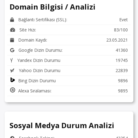
Domain Bilgisi / Analizi
Bağlantı Sertifikası (SSL):
Evet
Site Hızı:
83/100
Domain Kaydı:
23.05.2021
Google Dizin Durumu:
41360
Yandex Dizin Durumu
19745
Yahoo Dizin Durumu
22839
Bing Dizin Durumu
9896
Alexa Sıralaması:
9895
Sosyal Medya Durum Analizi