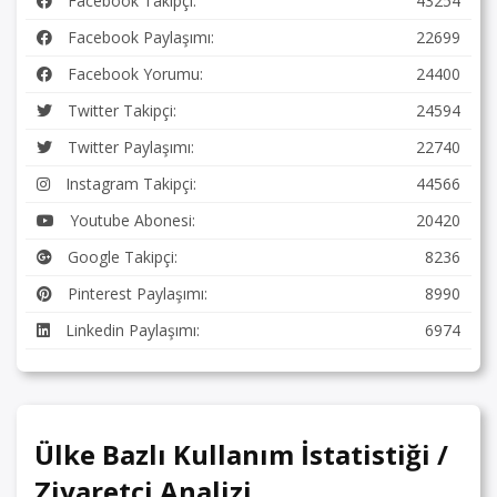
Facebook Takipçi:
43254
Facebook Paylaşımı:
22699
Facebook Yorumu:
24400
Twitter Takipçi:
24594
Twitter Paylaşımı:
22740
Instagram Takipçi:
44566
Youtube Abonesi:
20420
Google Takipçi:
8236
Pinterest Paylaşımı:
8990
Linkedin Paylaşımı:
6974
Ülke Bazlı Kullanım İstatistiği /
Ziyaretçi Analizi