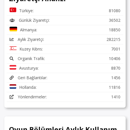
Türkiye:
81080
Günlük Ziyaretçi:
36502
Almanya:
18850
Aylık Ziyaretçi:
282215
Kuzey Kıbrıs:
7001
Organik Trafik:
10406
Avusturya:
8870
Geri Bağlantılar:
1456
Hollanda:
11816
Yönlendirmeler:
1410
Oyun Bölümleri Aylık Kullanım