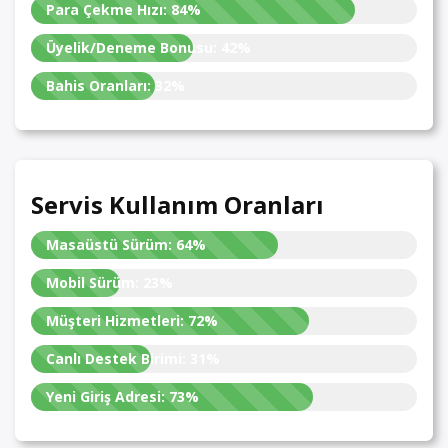
Para Çekme Hızı:
84%
Üyelik/Deneme Bonusu:
42%
Bahis Oranları:
32%
Servis Kullanım Oranları
Masaüstü Sürüm:
64%
Mobil Sürüm:
23%
Müşteri Hizmetleri:
72%
Canlı Destek Birimi:
31%
Yeni Giriş Adresi:
73%