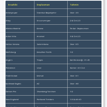
Evsahibi
Deplasman
Tahmin
Antalyaspor
İstanbul Başakşehir
Skor : 3:5
Altay
Erzurumspor
2 & Üst 2.5
Atletico Madrid
Girona
İlk Gol : Deplasman
Aston Villa
Arsenal
X & Üst 2.5
Hellas Verona
Salernitana
Skor : 0:5
Wolfsburg
Greuther Fürth
1/2
Angers
Troyes
Gol Dk Aralığı : 31-45
Petrotrest
Ural
Korner : 0.5 Üst
Fredrikstad
Grorud
Skor : 0:1
Go Ahead Eagles
AZ
Skor : 4:0
Dalian Pro
Shandong Taishan
1/2
New England
Portland Timbers
1/X & Alt 4.5