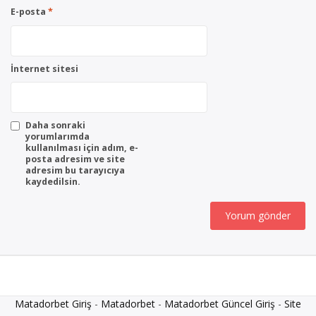
E-posta
*
İnternet sitesi
Daha sonraki
yorumlarımda
kullanılması için adım, e-
posta adresim ve site
adresim bu tarayıcıya
kaydedilsin.
Matadorbet Giriş
-
Matadorbet
-
Matadorbet Güncel Giriş
-
Site