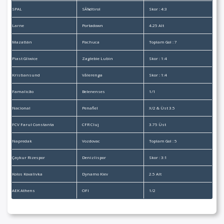
SPAL
SÃ¼dtirol
Skor : 4:3
Larne
Portadown
4.25 Alt
Mazatlán
Pachuca
Toplam Gol : 7
Piast Gliwice
Zaglebie Lubin
Skor : 1:4
Kristiansund
Vålerenga
Skor : 1:4
Famalicão
Belenenses
1/1
Nacional
Penafiel
X/2 & Üst 3.5
FCV Farul Constanta
CFR Cluj
3.75 Üst
Napredak
Vozdovac
Toplam Gol : 5
Çaykur Rizespor
Denizlispor
Skor : 3:1
Kolos Kovalivka
Dynamo Kiev
2.5 Alt
AEK Athens
OFI
1/2