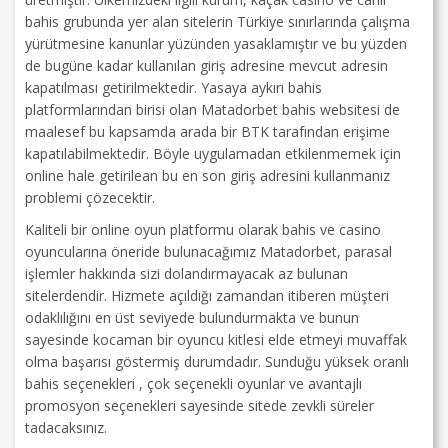
bahis grubunda yer alan sitelerin Türkiye sınırlarında çalışma
yürütmesine kanunlar yüzünden yasaklamıştır ve bu yüzden
de bugüne kadar kullanılan giriş adresine mevcut adresin
kapatılması getirilmektedir. Yasaya aykırı bahis
platformlarından birisi olan Matadorbet bahis websitesi de
maalesef bu kapsamda arada bir BTK tarafından erişime
kapatılabilmektedir. Böyle uygulamadan etkilenmemek için
online hale getirilean bu en son giriş adresini kullanmanız
problemi çözecektir.
Kaliteli bir online oyun platformu olarak bahis ve casino
oyuncularına öneride bulunacağımız Matadorbet, parasal
işlemler hakkında sizi dolandırmayacak az bulunan
sitelerdendir. Hizmete açıldığı zamandan itiberen müşteri
odaklılığını en üst seviyede bulundurmakta ve bunun
sayesinde kocaman bir oyuncu kitlesi elde etmeyi muvaffak
olma başarısı göstermiş durumdadır. Sunduğu yüksek oranlı
bahis seçenekleri , çok seçenekli oyunlar ve avantajlı
promosyon seçenekleri sayesinde sitede zevkli süreler
tadacaksınız.