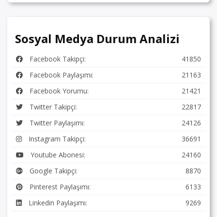
Sosyal Medya Durum Analizi
Facebook Takipçi:
41850
Facebook Paylaşımı:
21163
Facebook Yorumu:
21421
Twitter Takipçi:
22817
Twitter Paylaşımı:
24126
Instagram Takipçi:
36691
Youtube Abonesi:
24160
Google Takipçi:
8870
Pinterest Paylaşımı:
6133
Linkedin Paylaşımı:
9269