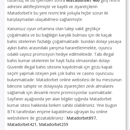
tutulmuş ve bu işlemden sonra
Matadorbet 400
giriş resmi
adresini aktifleştirmiştir ve kayıtlı ve ziyaretçilerin
Matadorbet’e bu yeni resmi link yoluyla hiçbir sorun ile
karşılaşmadan ulaşabilmesi sağlanmıştır.
Kanunsuz oyun ortamına olan talep vakit geçtikçe
çoğalmakta ve bu bağlılığın karşılık bulması için de kaçak
bahis sitelerinin fazlalığı çoğalmaktadır. bundan dolayı yasaya
aykırı bahis arasındaki yarışma hararetlenmekte, oyuncu
odaklı sayısız promosyon hediye edilmektedir. Tabi illegal
bahis kumar sitelerinin bir hayli fazla olmasından dolayı
Güvenilir illegal bahis sitesine kaydolmak için gözü kapalı
seçim yapmak isteyen pek çok bahis ve casino oyuncusu
bulunmaktadır. Matadorbet online websitesi de bu mevzunun
bilincine sahiptir ve dolayısıyla ziyaretçileri zevk almalarını
sağlamak için devamlı resmi promosyonlar sunmaktadır.
Sayfanın aşağısında yer alan bilgiler ışığında Matadorbet
kumar sitesi hakkında birikim sahibi olabilirsiniz. Yine bugün
BTK tarafından erişime kapatılması uğrayan bu online
websitelere de gözatabilirsiniz :
Matadorbet897
,
Matadorbet421
,
Matadorbet259