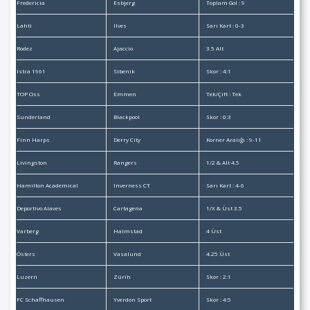
Fredericia
Esbjerg
Toplam Gol : 9
Lahti
Ilves
Sarı Kart : 0-3
Rodez
Ajaccio
3.5 Alt
Istra 1961
Sibenik
Skor : 4:1
TOP Oss
Emmen
Tek/Çift : Tek
Sunderland
Blackpool
Skor : 0:3
Finn Harps
Derry City
Korner Aralığı : 9-11
Livingston
Rangers
1/2 & Alt 4.5
Hamilton Academical
Inverness CT
Sarı Kart : 4-6
Deportivo Alaves
Cartagena
1/X & Üst 3.5
Varberg
Halmstad
4 Üst
Östers
Vasalund
4.25 Üst
Luzern
Zürih
Skor : 2:1
FC Schaffhausen
Yverdon Sport
Skor : 4:5