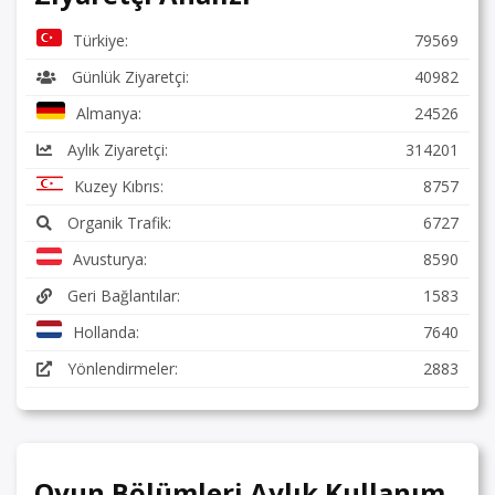
Türkiye:
79569
Günlük Ziyaretçi:
40982
Almanya:
24526
Aylık Ziyaretçi:
314201
Kuzey Kıbrıs:
8757
Organik Trafik:
6727
Avusturya:
8590
Geri Bağlantılar:
1583
Hollanda:
7640
Yönlendirmeler:
2883
Oyun Bölümleri Aylık Kullanım