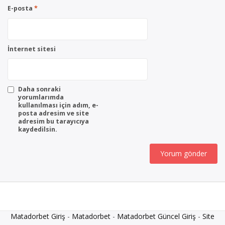
E-posta
*
İnternet sitesi
Daha sonraki
yorumlarımda
kullanılması için adım, e-
posta adresim ve site
adresim bu tarayıcıya
kaydedilsin.
Matadorbet Giriş
-
Matadorbet
-
Matadorbet Güncel Giriş
-
Site