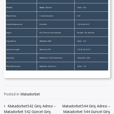
Molde
Bodø / Glimt
Skor : 4:3
Marítimo
V. Guimaraes
X/X
Vilafranquense
Estrela
1/2 & Alt 4.5
Sepsi
FCV Farul Constanta
İlk Gol : Ev Sahibi
Vojvodina
Metalac GM
Skor : 2:2
Samsunspor
Manisa FK
1/2 & Üst 3.5
Vorskla
Metalist 1925 Kharkiv
Tek/Çift : Çift
PAS Giannina
Apollon Smirnis
Skor : 1:5
Posted in
Matadorbet
Yazı
Matadorbet542 Giriş Adresi –
Matadorbet544 Giriş Adresi –
Matadorbet 542 Güncel Giriş
Matadorbet 544 Güncel Giriş