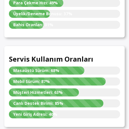
Para Çekme Hızı:
49%
Üyelik/Deneme Bonusu:
37%
Bahis Oranları:
31%
Servis Kullanım Oranları
Masaüstü Sürüm:
68%
Mobil Sürüm:
87%
Müşteri Hizmetleri:
63%
Canlı Destek Birimi:
85%
Yeni Giriş Adresi:
40%