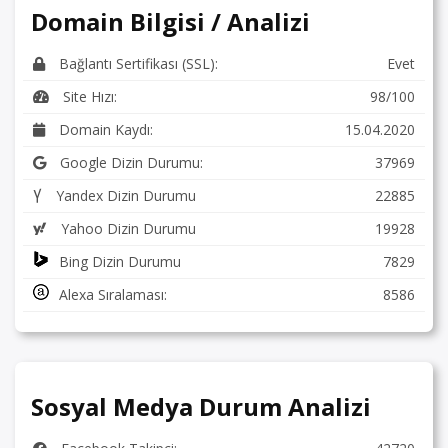
Domain Bilgisi / Analizi
Bağlantı Sertifikası (SSL):
Evet
Site Hızı:
98/100
Domain Kaydı:
15.04.2020
Google Dizin Durumu:
37969
Yandex Dizin Durumu
22885
Yahoo Dizin Durumu
19928
Bing Dizin Durumu
7829
Alexa Sıralaması:
8586
Sosyal Medya Durum Analizi