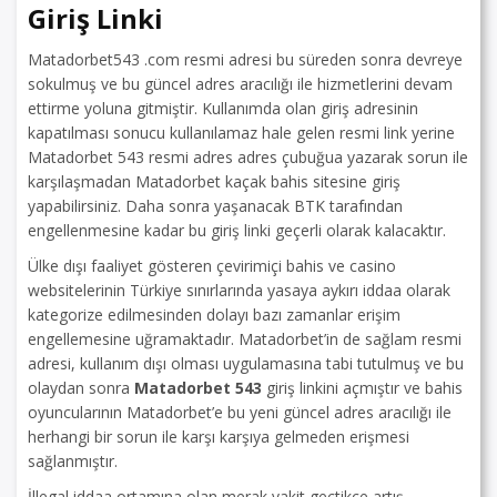
Giriş Linki
Matadorbet543 .com resmi adresi bu süreden sonra devreye
sokulmuş ve bu güncel adres aracılığı ile hizmetlerini devam
ettirme yoluna gitmiştir. Kullanımda olan giriş adresinin
kapatılması sonucu kullanılamaz hale gelen resmi link yerine
Matadorbet 543 resmi adres adres çubuğua yazarak sorun ile
karşılaşmadan Matadorbet kaçak bahis sitesine giriş
yapabilirsiniz. Daha sonra yaşanacak BTK tarafından
engellenmesine kadar bu giriş linki geçerli olarak kalacaktır.
Ülke dışı faaliyet gösteren çevirimiçi bahis ve casino
websitelerinin Türkiye sınırlarında yasaya aykırı iddaa olarak
kategorize edilmesinden dolayı bazı zamanlar erişim
engellemesine uğramaktadır. Matadorbet’in de sağlam resmi
adresi, kullanım dışı olması uygulamasına tabi tutulmuş ve bu
olaydan sonra
Matadorbet 543
giriş linkini açmıştır ve bahis
oyuncularının Matadorbet’e bu yeni güncel adres aracılığı ile
herhangi bir sorun ile karşı karşıya gelmeden erişmesi
sağlanmıştır.
İllegal iddaa ortamına olan merak vakit geçtikçe artış