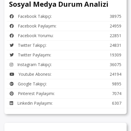
Sosyal Medya Durum Analizi
Facebook Takipçi:
38975
Facebook Paylaşımı:
24959
Facebook Yorumu:
22851
Twitter Takipçi:
24831
Twitter Paylaşımı:
19309
Instagram Takipçi:
36075
Youtube Abonesi:
24194
Google Takipçi:
9895
Pinterest Paylaşımı:
7074
Linkedin Paylaşımı:
6307