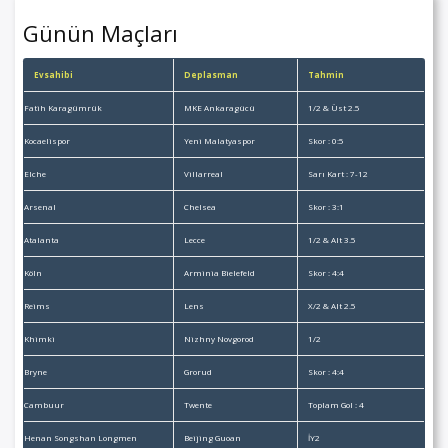
Günün Maçları
Evsahibi
Deplasman
Tahmin
Fatih Karagümrük
MKE Ankaragücü
1/2 & Üst 2.5
Kocaelispor
Yeni Malatyaspor
Skor : 0:5
Elche
Villarreal
Sarı Kart : 7-12
Arsenal
Chelsea
Skor : 3:1
Atalanta
Lecce
1/2 & Alt 3.5
Köln
Arminia Bielefeld
Skor : 4:4
Reims
Lens
X/2 & Alt 2.5
Khimki
Nizhny Novgorod
1/2
Bryne
Grorud
Skor : 4:4
Cambuur
Twente
Toplam Gol : 4
Henan Songshan Longmen
Beijing Guoan
İY2