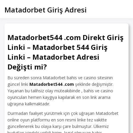
Skip
Matadorbet Giriş Adresi
to
content
Matadorbet544 .com Direkt Giriş
Linki – Matadorbet 544 Giriş
Linki – Matadorbet Adresi
Değişti mi?
Bu süreden sonra Matadorbet bahis ve casino sitesinin
güncel linki
Matadorbet544 .com
şeklinde değişmiştir.
Yaşanan bu talihsiz olay müteakıbinde , bahis ve casino
oyuncuları hemen kaygıya kapılarak en son link arama
uğraşına kalkmaktadır.
Durmadan faaliyet yürütmek için çok uğraşan Matadorbet
online oyun platformu en son resmi linke tez vakitte
güncellenerek bu olaya karşı çare bulmuştur. Ülkemiz
hudutları içindeki yetkili birim, legal olmayan bahis