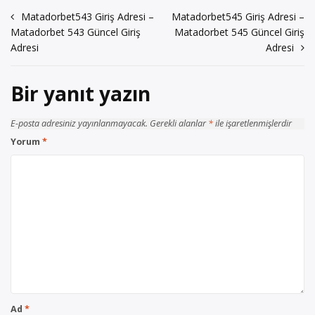
Yazı
Matadorbet543 Giriş Adresi –
Matadorbet545 Giriş Adresi –
Matadorbet 543 Güncel Giriş
Matadorbet 545 Güncel Giriş
gezinmesi
Adresi
Adresi
Bir yanıt yazın
E-posta adresiniz yayınlanmayacak.
Gerekli alanlar
*
ile işaretlenmişlerdir
Yorum
*
Ad
*