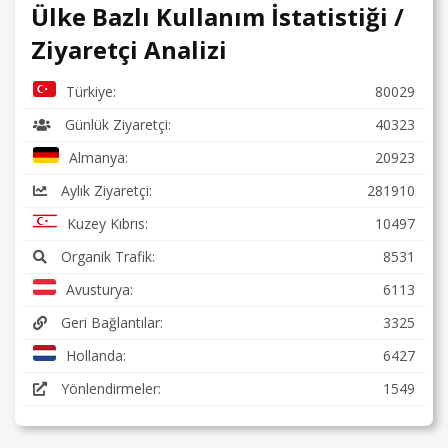
Ülke Bazlı Kullanım İstatistiği /
Ziyaretçi Analizi
Türkiye:
80029
Günlük Ziyaretçi:
40323
Almanya:
20923
Aylık Ziyaretçi:
281910
Kuzey Kıbrıs:
10497
Organik Trafik:
8531
Avusturya:
6113
Geri Bağlantılar:
3325
Hollanda:
6427
Yönlendirmeler:
1549